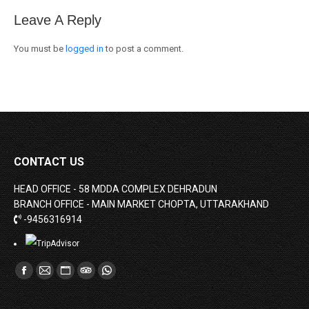
Leave A Reply
You must be
logged in
to post a comment.
CONTACT US
HEAD OFFICE - 58 MDDA COMPLEX DEHRADUN
BRANCH OFFICE - MAIN MARKET CHOPTA, UTTARAKHAND
-9456316914
Find us on:
Facebook
Mail
Website
TripAdvisor
Whatsapp
page
page
page
page
page