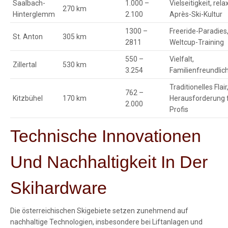
Saalbach-
1.000 –
Vielseitigkeit, rela
270 km
Hinterglemm
2.100
Après-Ski-Kultur
1300 –
Freeride-Paradies
St. Anton
305 km
2811
Weltcup-Training
550 –
Vielfalt,
Zillertal
530 km
3.254
Familienfreundlich
Traditionelles Flair
762 –
Kitzbühel
170 km
Herausforderung 
2.000
Profis
Technische Innovationen
Und Nachhaltigkeit In Der
Skihardware
Die österreichischen Skigebiete setzen zunehmend auf
nachhaltige Technologien, insbesondere bei Liftanlagen und