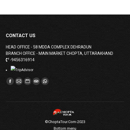
CONTACT US
HEAD OFFICE - 58 MDDA COMPLEX DEHRADUN
BRANCH OFFICE - MAIN MARKET CHOPTA, UTTARAKHAND
-9456316914
Find us on:
Facebook
Mail
Website
TripAdvisor
Whatsapp
page
page
page
page
page
opens
opens
opens
opens
opens
in
in
in
in
in
new
new
new
new
new
©ChoptaTour.Com-2023
window
window
window
window
window
Bottom menu