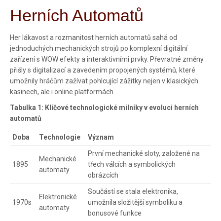
Herních Automatů
Her lákavost a rozmanitost herních automatů sahá od
jednoduchých mechanických strojů po komplexní digitální
zařízení s WOW efekty a interaktivními prvky. Převratné změny
přišly s digitalizací a zavedením propojených systémů, které
umožnily hráčům zažívat pohlcující zážitky nejen v klasických
kasinech, ale i online platformách.
Tabulka 1: Klíčové technologické milníky v evoluci herních
automatů
Doba
Technologie
Význam
První mechanické sloty, založené na
Mechanické
1895
třech válcích a symbolických
automaty
obrázcích
Součástí se stala elektronika,
Elektronické
1970s
umožnila složitější symboliku a
automaty
bonusové funkce