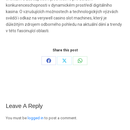
konkurenceschopnosti v dynamickém prostředí digitálního
kasina. O vzrušujících možnostech a technologických výzvách
svědčí i odkaz na verywell casino slot machines, který je
důležitým zdrojem odborného pohledu na aktuální dění a trendy
v této fascinující oblasti.
Share this post
Share
Share
Share
on
on
on
Facebook
X
WhatsApp
Leave A Reply
You must be
logged in
to post a comment.