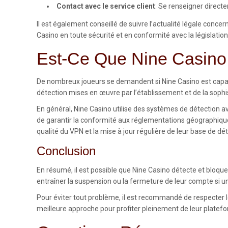
Contact avec le service client
: Se renseigner direct
Il est également conseillé de suivre l’actualité légale conc
Casino en toute sécurité et en conformité avec la législation
Est-Ce Que Nine Casino
De nombreux joueurs se demandent si Nine Casino est capabl
détection mises en œuvre par l’établissement et de la sophis
En général, Nine Casino utilise des systèmes de détection 
de garantir la conformité aux réglementations géographiques
qualité du VPN et la mise à jour régulière de leur base de dét
Conclusion
En résumé, il est possible que Nine Casino détecte et bloque
entraîner la suspension ou la fermeture de leur compte si u
Pour éviter tout problème, il est recommandé de respecter les
meilleure approche pour profiter pleinement de leur platefo