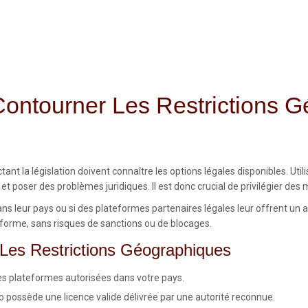
Contourner Les Restrictions 
ant la législation doivent connaître les options légales disponibles. Ut
te et poser des problèmes juridiques. Il est donc crucial de privilégier de
dans leur pays ou si des plateformes partenaires légales leur offrent un 
nforme, sans risques de sanctions ou de blocages.
 Les Restrictions Géographiques
es plateformes autorisées dans votre pays.
o possède une licence valide délivrée par une autorité reconnue.