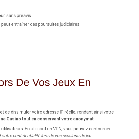
ur, sans préavis.
peut entraîner des poursuites judiciaires.
ors De Vos Jeux En
met de dissimuler votre adresse IP réelle, rendant ainsi votre
ine Casino tout en conservant votre anonymat
.
utilisateurs. En utilisant un VPN, vous pouvez contourner
otre confidentialité lors de vos sessions de jeu
.