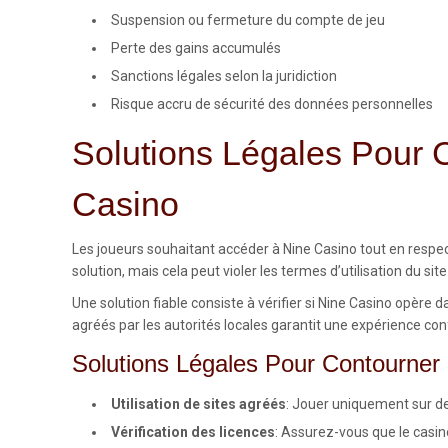
Suspension ou fermeture du compte de jeu
Perte des gains accumulés
Sanctions légales selon la juridiction
Risque accru de sécurité des données personnelles
Solutions Légales Pour 
Casino
Les joueurs souhaitant accéder à Nine Casino tout en respect
solution, mais cela peut violer les termes d’utilisation du si
Une solution fiable consiste à vérifier si Nine Casino opère 
agréés par les autorités locales garantit une expérience co
Solutions Légales Pour Contourner
Utilisation de sites agréés
: Jouer uniquement sur d
Vérification des licences
: Assurez-vous que le casin