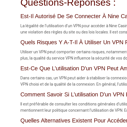
Questions-Réponses :
Est-Il Autorisé De Se Connecter À Nine C
La légalité de l’utilisation d’un VPN pour accéder à Nine C
une violation des règles du site ou des lois locales. Il est con
Quels Risques Y A-T-Il À Utiliser Un VPN
Utiliser un VPN peut comporter certains risques, notamment l
plus, la qualité du service VPN influence la sécurité de vos d
Est-Ce Que L’utilisation D’un VPN Peut A
Dans certains cas, un VPN peut aider à stabiliser la connex
VPN choisi et de la qualité de la connexion. En général, l’util
Comment Savoir Si L’utilisation D’un VPN 
Il est préférable de consulter les conditions générales d’util
mentionnent leur politique concernant l’utilisation de VPN. En
Quelles Alternatives Existent Pour Accéde