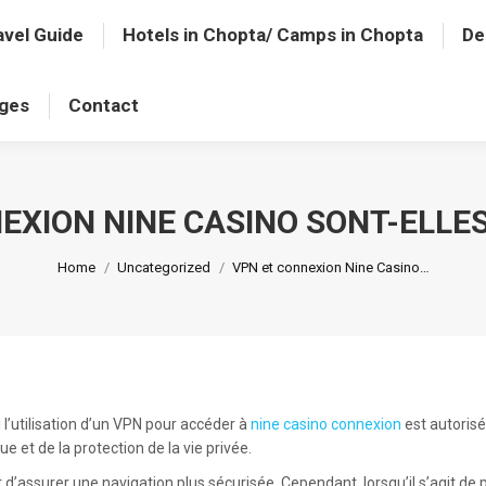
avel Guide
Hotels in Chopta/ Camps in Chopta
De
ages
Contact
EXION NINE CASINO SONT-ELLE
You are here:
Home
Uncategorized
VPN et connexion Nine Casino…
l’utilisation d’un VPN pour accéder à
nine casino connexion
est autorisé
 et de la protection de la vie privée.
assurer une navigation plus sécurisée. Cependant, lorsqu’il s’agit de p