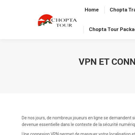
Home
Chopta Tr
Chopta Tour Pack
VPN ET CONN
De nos jours, de nombreux joueurs en ligne se demandent si 
devenue essentielle dans le contexte de la sécurité numérique
Une connexion VPN permet de masquer votre localisation et d’