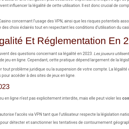
ent influencer la légalité de cette utilisation. Il est donc crucial de com
asino concernant l’usage des VPN, ainsi que les risques potentiels associé
e des choix éclairés tout en respectant les conditions d’utilisation du cas
galité Et Réglementation En 
vent des questions concernant sa légalité en 2023.
Les joueurs utilis
jeu en ligne. Cependant, cette pratique dépend largement de la législati
r tout problème juridique ou la suspension de votre compte. La légalité de 
 pour accéder à des sites de jeux en ligne.
023
eu en ligne n’est pas explicitement interdite, mais elle peut violer les
con
utorise l’accès via VPN tant que l’utilisateur respecte la législation natio
s pour détecter et sanctionner les tentatives de contournement géograp