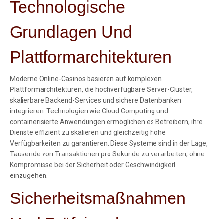
Technologische
Grundlagen Und
Plattformarchitekturen
Moderne Online-Casinos basieren auf komplexen
Plattformarchitekturen, die hochverfügbare Server-Cluster,
skalierbare Backend-Services und sichere Datenbanken
integrieren. Technologien wie Cloud Computing und
containerisierte Anwendungen ermöglichen es Betreibern, ihre
Dienste effizient zu skalieren und gleichzeitig hohe
Verfügbarkeiten zu garantieren. Diese Systeme sind in der Lage,
Tausende von Transaktionen pro Sekunde zu verarbeiten, ohne
Kompromisse bei der Sicherheit oder Geschwindigkeit
einzugehen.
Sicherheitsmaßnahmen