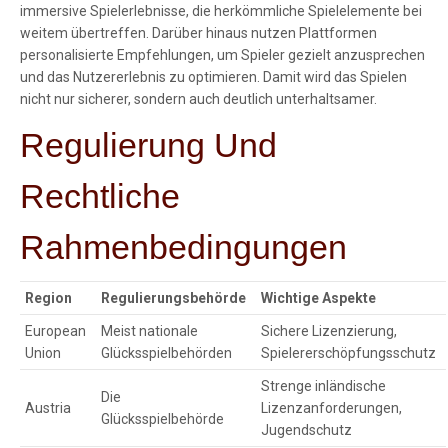
immersive Spielerlebnisse, die herkömmliche Spielelemente bei
weitem übertreffen. Darüber hinaus nutzen Plattformen
personalisierte Empfehlungen, um Spieler gezielt anzusprechen
und das Nutzererlebnis zu optimieren. Damit wird das Spielen
nicht nur sicherer, sondern auch deutlich unterhaltsamer.
Regulierung Und
Rechtliche
Rahmenbedingungen
Region
Regulierungsbehörde
Wichtige Aspekte
European
Meist nationale
Sichere Lizenzierung,
Union
Glücksspielbehörden
Spielererschöpfungsschutz
Strenge inländische
Die
Austria
Lizenzanforderungen,
Glücksspielbehörde
Jugendschutz