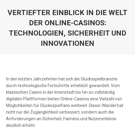
VERTIEFTER EINBLICK IN DIE WELT
DER ONLINE-CASINOS:
TECHNOLOGIEN, SICHERHEIT UND
INNOVATIONEN
You are here:
In den letzten Jahrzehnten hat sich die Glücksspielbranche
durch technologische Fortschritte erheblich gewandelt. Vom
klassischen Casino in der Innenstadt bis hin zu vollständig
digitalen Plattformen bieten Online-Casinos eine Vielzahl von
Möglichkeiten für Glücksspielfans weltweit. Dieser Wandel hat
nicht nur die Zugänglichkeit verbessert, sondern auch die
Anforderungen an Sicherheit, Fairness und Nutzererlebnis
deutlich erhöht.