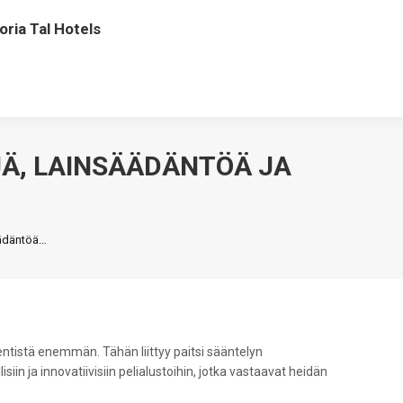
oria Tal Hotels
Ä, LAINSÄÄDÄNTÖÄ JA
äädäntöä…
tistä enemmän. Tähän liittyy paitsi sääntelyn
n ja innovatiivisiin pelialustoihin, jotka vastaavat heidän