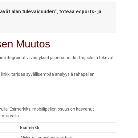
tävät alan tulevaisuuden”, toteaa esports- ja
isen Muutos
n integroidut viivästykset ja personoidut tarjouksia tekevät
linkki tarjoaa syvällisempää analyysiä rahapelien
vulla. Esimerkiksi mobiilipelien osuus on kasvanut
toturvalla.
Esimerkki
Älykkäät suositusmoottorit