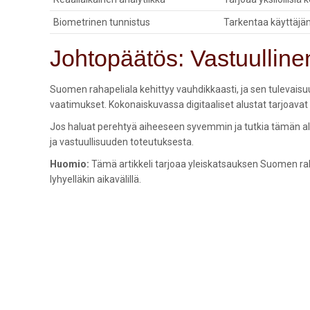
Biometrinen tunnistus
Tarkentaa käyttäjän
Johtopäätös: Vastuulline
Suomen rahapeliala kehittyy vauhdikkaasti, ja sen tulevaisuus
vaatimukset. Kokonaiskuvassa digitaaliset alustat tarjoavat 
Jos haluat perehtyä aiheeseen syvemmin ja tutkia tämän alan
ja vastuullisuuden toteutuksesta.
Huomio:
Tämä artikkeli tarjoaa yleiskatsauksen Suomen rah
lyhyelläkin aikavälillä.