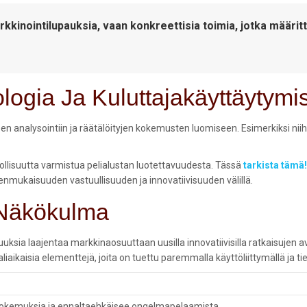
arkkinointilupauksia, vaan konkreettisia toimia, jotka määrit
ologia Ja Kuluttajakäyttäytym
n analysointiin ja räätälöityjen kokemusten luomiseen. Esimerkiksi niihi
ollisuutta varmistua pelialustan luotettavuudesta. Tässä
tarkista tämä!
enmukaisuuden vastuullisuuden ja innovatiivisuuden välillä.
n Näkökulma
uuksia laajentaa markkinaosuuttaan uusilla innovatiivisilla ratkaisujen a
aikaisia elementtejä, joita on tuettu paremmalla käyttöliittymällä ja tie
ä kokemuksia ja ennaltaehkäisee ongelmapelaamista