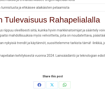
 tunnistusta ja ehkäisee alaikäisten pelaamista
n Tulevaisuus Rahapelialalla
 riippuu oleellisesti siitä, kuinka hyvin markkinatoimijat ja sääntely vo
paitsi mahdollisuuksia myös velvoitteita, joita on noudatettava, päästääk
 nykyisiä trendit ja käytännöt, suosittelemme tarkista tämä! -linkkiä,
apelialan kehityksestä vuonna 2024. Lainsäädäntö ja teknologian edisty
Share this post
Share
Share
Share
on
on
on
Facebook
X
WhatsApp