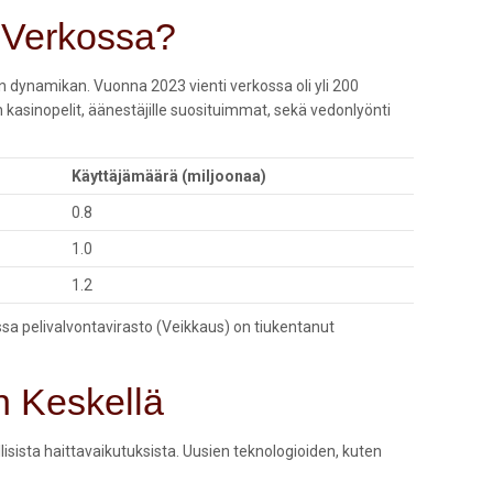
t Verkossa?
en dynamikan. Vuonna 2023 vienti verkossa oli yli
200
 kasinopelit, äänestäjille suosituimmat, sekä vedonlyönti
Käyttäjämäärä (miljoonaa)
0.8
1.0
1.2
a pelivalvontavirasto (Veikkaus) on tiukentanut
en Keskellä
lisista haittavaikutuksista. Uusien teknologioiden, kuten