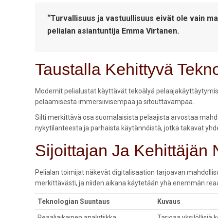
“Turvallisuus ja vastuullisuus eivät ole vain m
pelialan asiantuntija
Emma Virtanen
.
Taustalla Kehittyvä Tekn
Modernit pelialustat käyttävät tekoälyä pelaajakäyttäytymise
pelaamisesta immersiivisempää ja sitouttavampaa.
Silti merkittävä osa suomalaisista pelaajista arvostaa mahd
nykytilanteesta ja parhaista käytännöistä, jotka takavat yhd
Sijoittajan Ja Kehittäjä
Pelialan toimijat näkevät digitalisaation tarjoavan mahdollis
merkittävästi, ja niiden aikana käytetään yhä enemmän reaali
Teknologian Suuntaus
Kuvaus
Reaaliaikainen analytiikka
Tarjoaa yksilöllisi