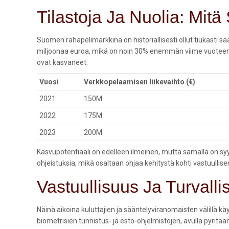
Tilastoja Ja Nuolia: Mit
Suomen rahapelimarkkina on historiallisesti ollut tiukasti s
miljoonaa euroa
, mikä on noin 30% enemmän viime vuoteen ve
ovat kasvaneet.
Vuosi
Verkkopelaamisen liikevaihto (€)
2021
150M
2022
175M
2023
200M
Kasvupotentiaali on edelleen ilmeinen, mutta samalla on sy
ohjeistuksia, mikä osaltaan ohjaa kehitystä kohti vastuulli
Vastuullisuus Ja Turvalli
Näinä aikoina kuluttajien ja sääntelyviranomaisten välillä
biometrisien tunnistus- ja esto-ohjelmistojen, avulla pyri