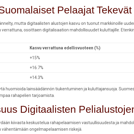
ä Suomalaiset Pelaajat Tekevä
äännelty, mutta digitaalisten alustojen kasvu on tuonut markkinoille uud
rrattuna, osoittaen digitalisaation mahdollisuudet kuluttajille. Etenkin
Kasvu verrattuna edellisvuoteen (%)
+15%
+16.7%
+14.3%
ytä huomioida lainsäädännön tiukentuminen ja kuluttajansuoja. Suomess
sempaa rahapelien tarjoamista.
suus Digitaalisten Pelialustoj
 käydään kiivasta keskustelua rahapelaamisen vastuullisuudesta ja mahdol
tään vähentämään ongelmapelaamisen riskejä.