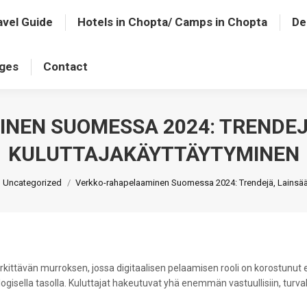
avel Guide
Hotels in Chopta/ Camps in Chopta
De
ages
Contact
NEN SUOMESSA 2024: TRENDEJ
KULUTTAJAKÄYTTÄYTYMINEN
 here:
Uncategorized
Verkko-rahapelaaminen Suomessa 2024: Trendejä, Lains
tävän murroksen, jossa digitaalisen pelaamisen rooli on korostunut en
lla tasolla. Kuluttajat hakeutuvat yhä enemmän vastuullisiin, turvallisii