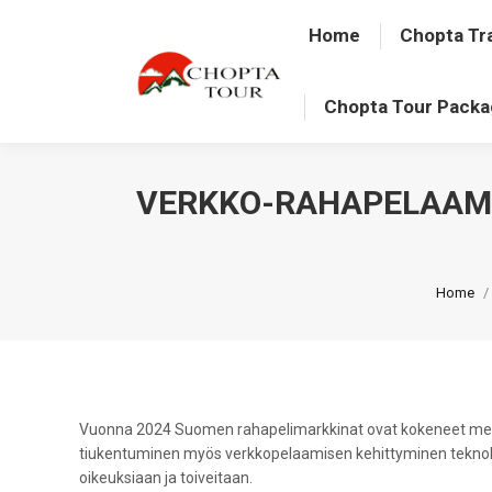
Home
Chopta Tr
Chopta Tour Pack
VERKKO-RAHAPELAAMI
You are
Home
Vuonna 2024 Suomen rahapelimarkkinat ovat kokeneet merkit
tiukentuminen myös verkkopelaamisen kehittyminen teknologise
oikeuksiaan ja toiveitaan.