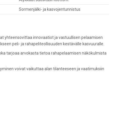
Sormenjälki- ja kasvojentunnistus
ivat yhteensovittaa innovaatiot ja vastuullisen pelaamisen
seen peli- ja rahapeliteollisuuden kestävälle kasvuuralle.
 joka tarjoaa arvokasta tietoa rahapelaamisen näkökulmista
minen voivat vaikuttaa alan tilanteeseen ja vaatimuksiin