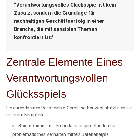
“Verantwortungsvolles Glücksspiel ist kein
Zusatz, sondern die Grundlage für
nachhaltigen Geschäftserfolg in einer
Branche, die mit sensiblen Themen
konfrontiert ist.”
Zentrale Elemente Eines
Verantwortungsvollen
Glücksspiels
Ein durchdachtes Responsible-Gambling-Konzept stützt sich auf
mehrere Kernpfeiler:
Spielersicherheit:
Früherkennungsmethoden für
problematisches Verhalten mittels Datenanalyse.