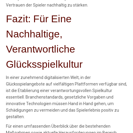
Vertrauen der Spieler nachhaltig zu stärken.
Fazit: Für Eine
Nachhaltige,
Verantwortliche
Glücksspielkultur
In einer zunehmend digitalisierten Welt, in der
Glücksspielangebote auf vielfältigen Plattformen verfügbar sind,
ist die Etablierung einer verantwortungsvollen Spielkultur
essentiell. Branchenstandards, gesetzliche Vorgaben und
innovative Technologien müssen Hand in Hand gehen, um
Schädigungen zu vermeiden und das Spielerlebnis positiv zu
gestalten.
Für einen umfassenden Überblick über die bestehenden
Maßnahmen sowie aktuelle Herausforderungen im Bereich