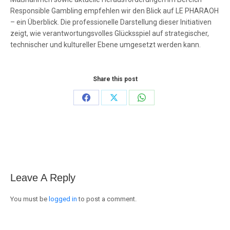
Responsible Gambling empfehlen wir den Blick auf LE PHARAOH
– ein Überblick. Die professionelle Darstellung dieser Initiativen
zeigt, wie verantwortungsvolles Glücksspiel auf strategischer,
technischer und kultureller Ebene umgesetzt werden kann.
Share this post
Share
Share
Share
on
on
on
Facebook
X
WhatsApp
Leave A Reply
You must be
logged in
to post a comment.