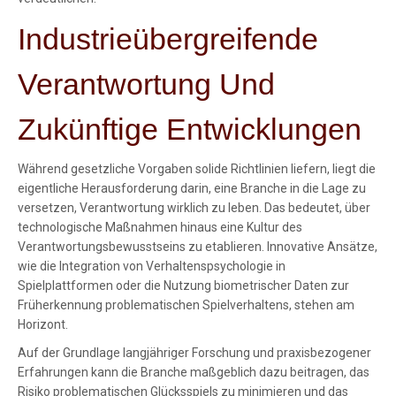
Industrieübergreifende
Verantwortung Und
Zukünftige Entwicklungen
Während gesetzliche Vorgaben solide Richtlinien liefern, liegt die
eigentliche Herausforderung darin, eine Branche in die Lage zu
versetzen, Verantwortung wirklich zu leben. Das bedeutet, über
technologische Maßnahmen hinaus eine Kultur des
Verantwortungsbewusstseins zu etablieren. Innovative Ansätze,
wie die Integration von Verhaltenspsychologie in
Spielplattformen oder die Nutzung biometrischer Daten zur
Früherkennung problematischen Spielverhaltens, stehen am
Horizont.
Auf der Grundlage langjähriger Forschung und praxisbezogener
Erfahrungen kann die Branche maßgeblich dazu beitragen, das
Risiko problematischen Glücksspiels zu minimieren und das