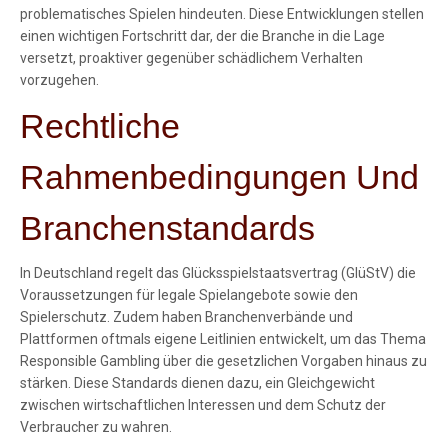
problematisches Spielen hindeuten. Diese Entwicklungen stellen
einen wichtigen Fortschritt dar, der die Branche in die Lage
versetzt, proaktiver gegenüber schädlichem Verhalten
vorzugehen.
Rechtliche
Rahmenbedingungen Und
Branchenstandards
In Deutschland regelt das Glücksspielstaatsvertrag (GlüStV) die
Voraussetzungen für legale Spielangebote sowie den
Spielerschutz. Zudem haben Branchenverbände und
Plattformen oftmals eigene Leitlinien entwickelt, um das Thema
Responsible Gambling über die gesetzlichen Vorgaben hinaus zu
stärken. Diese Standards dienen dazu, ein Gleichgewicht
zwischen wirtschaftlichen Interessen und dem Schutz der
Verbraucher zu wahren.