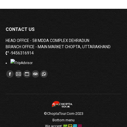
CONTACT US
HEAD OFFICE - 58 MDDA COMPLEX DEHRADUN
BRANCH OFFICE - MAIN MARKET CHOPTA, UTTARAKHAND
-9456316914
Find us on:
Facebook
Mail
Website
TripAdvisor
Whatsapp
page
page
page
page
page
opens
opens
opens
opens
opens
in
in
in
in
in
new
new
new
new
new
©ChoptaTour.Com-2023
window
window
window
window
window
Bottom menu
We accept: