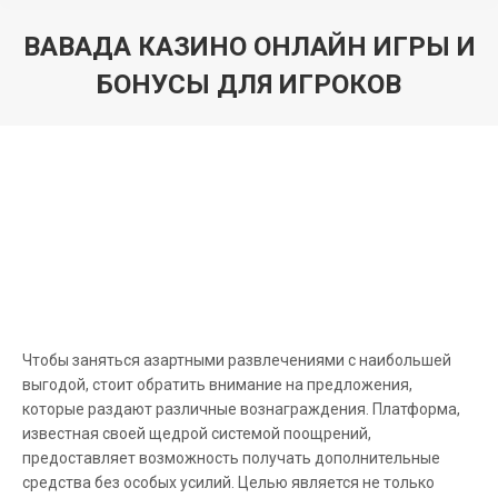
ВАВАДА КАЗИНО ОНЛАЙН ИГРЫ И
БОНУСЫ ДЛЯ ИГРОКОВ
You are here:
Чтобы заняться азартными развлечениями с наибольшей
выгодой, стоит обратить внимание на предложения,
которые раздают различные вознаграждения. Платформа,
известная своей щедрой системой поощрений,
предоставляет возможность получать дополнительные
средства без особых усилий. Целью является не только