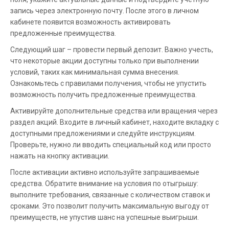
запись через электронную почту. После этого в личном
кабинете появится возможность активировать
предложенные преимущества.
Следующий шаг – провести первый депозит. Важно учесть,
что некоторые акции доступны только при выполнении
условий, таких как минимальная сумма внесения.
Ознакомьтесь с правилами получения, чтобы не упустить
возможность получить предложенные преимущества.
Активируйте дополнительные средства или вращения через
раздел акций. Входите в личный кабинет, находите вкладку с
доступными предложениями и следуйте инструкциям.
Проверьте, нужно ли вводить специальный код или просто
нажать на кнопку активации.
После активации активно используйте запрашиваемые
средства. Обратите внимание на условия по отыгрышу:
выполните требования, связанные с количеством ставок и
сроками. Это позволит получить максимальную выгоду от
преимуществ, не упустив шанс на успешные выигрыши.