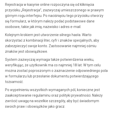
Rejestracja w kasynie online rozpoczyna się od kliknięcia
przycisku „Rejestracja”, zazwyczaj umieszczonego w prawym
górnym rogu interfejsu. Po naciśnięciu tego przycisku otworzy
się formularz, w którym należy podać podstawowe dane
osobowe, takie jak imię, nazwisko i adres e-mail.
Kolejnym krokiem jest utworzenie silnego hasła. Warto
skorzystać z kombinacji liter, cyfr i znaków specjalnych, aby
zabezpieczyć swoje konto. Zastosowanie najmniej ośmiu
znaków jest obowiązkowe.
System zazwyczaj wymaga także potwierdzenia wieku,
weryfikując, że użytkownik ma co najmniej 18 lat. W tym celu
można zostać poproszonym o zaznaczenie odpowiedniego pola
w formularzu lub przesłanie dokumentu potwierdzającego
tożsamość.
Po wypełnieniu wszystkich wymaganych pól, konieczne jest
zaakceptowanie regulaminu oraz polityki prywatności. Należy
zwrócić uwagę na wszelkie szczegóły, aby być świadomym
swoich praw i obowiązków jako gracz.