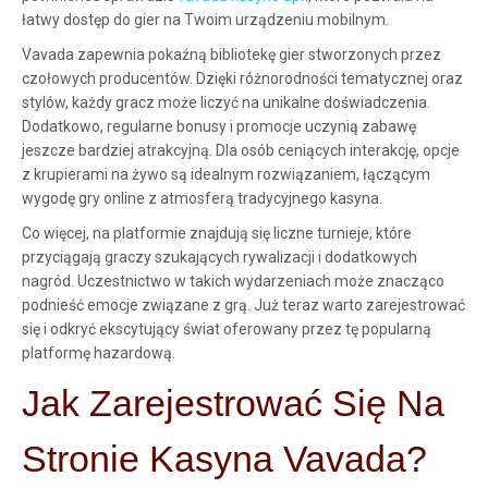
łatwy dostęp do gier na Twoim urządzeniu mobilnym.
Vavada zapewnia pokaźną bibliotekę gier stworzonych przez
czołowych producentów. Dzięki różnorodności tematycznej oraz
stylów, każdy gracz może liczyć na unikalne doświadczenia.
Dodatkowo, regularne bonusy i promocje uczynią zabawę
jeszcze bardziej atrakcyjną. Dla osób ceniących interakcję, opcje
z krupierami na żywo są idealnym rozwiązaniem, łączącym
wygodę gry online z atmosferą tradycyjnego kasyna.
Co więcej, na platformie znajdują się liczne turnieje, które
przyciągają graczy szukających rywalizacji i dodatkowych
nagród. Uczestnictwo w takich wydarzeniach może znacząco
podnieść emocje związane z grą. Już teraz warto zarejestrować
się i odkryć ekscytujący świat oferowany przez tę popularną
platformę hazardową.
Jak Zarejestrować Się Na
Stronie Kasyna Vavada?