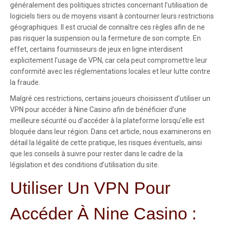
généralement des politiques strictes concernant l’utilisation de
logiciels tiers ou de moyens visant à contourner leurs restrictions
géographiques. Il est crucial de connaître ces règles afin de ne
pas risquer la suspension ou la fermeture de son compte. En
effet, certains fournisseurs de jeux en ligne interdisent
explicitement l’usage de VPN, car cela peut compromettre leur
conformité avec les réglementations locales et leur lutte contre
la fraude.
Malgré ces restrictions, certains joueurs choisissent d’utiliser un
VPN pour accéder à Nine Casino afin de bénéficier d’une
meilleure sécurité ou d’accéder à la plateforme lorsqu’elle est
bloquée dans leur région. Dans cet article, nous examinerons en
détail la légalité de cette pratique, les risques éventuels, ainsi
que les conseils à suivre pour rester dans le cadre de la
législation et des conditions d’utilisation du site.
Utiliser Un VPN Pour
Accéder À Nine Casino :