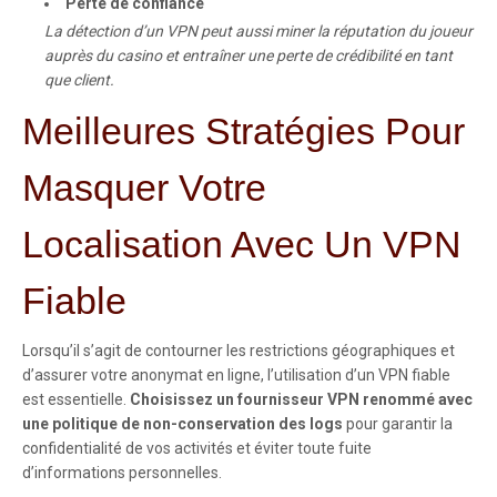
Perte de confiance
La détection d’un VPN peut aussi miner la réputation du joueur
auprès du casino et entraîner une perte de crédibilité en tant
que client.
Meilleures Stratégies Pour
Masquer Votre
Localisation Avec Un VPN
Fiable
Lorsqu’il s’agit de contourner les restrictions géographiques et
d’assurer votre anonymat en ligne, l’utilisation d’un VPN fiable
est essentielle.
Choisissez un fournisseur VPN renommé avec
une politique de non-conservation des logs
pour garantir la
confidentialité de vos activités et éviter toute fuite
d’informations personnelles.