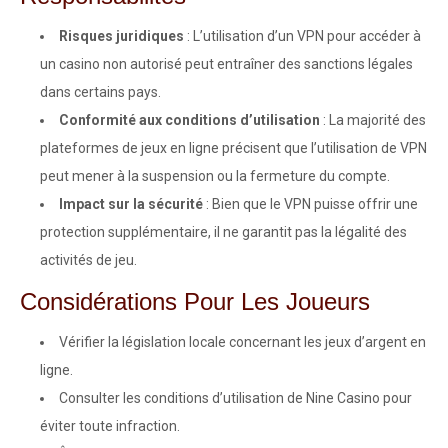
Risques juridiques
: L’utilisation d’un VPN pour accéder à
un casino non autorisé peut entraîner des sanctions légales
dans certains pays.
Conformité aux conditions d’utilisation
: La majorité des
plateformes de jeux en ligne précisent que l’utilisation de VPN
peut mener à la suspension ou la fermeture du compte.
Impact sur la sécurité
: Bien que le VPN puisse offrir une
protection supplémentaire, il ne garantit pas la légalité des
activités de jeu.
Considérations Pour Les Joueurs
Vérifier la législation locale concernant les jeux d’argent en
ligne.
Consulter les conditions d’utilisation de Nine Casino pour
éviter toute infraction.