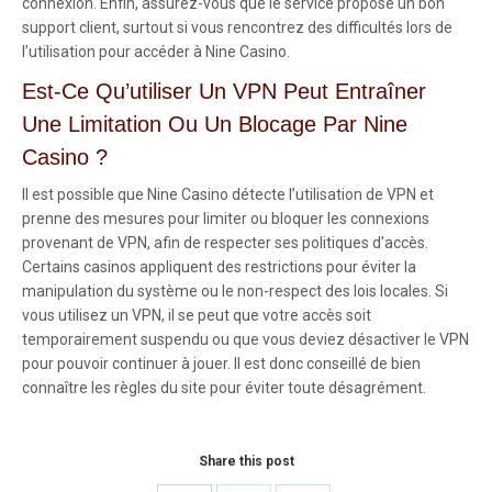
connexion. Enfin, assurez-vous que le service propose un bon
support client, surtout si vous rencontrez des difficultés lors de
l’utilisation pour accéder à Nine Casino.
Est-Ce Qu’utiliser Un VPN Peut Entraîner
Une Limitation Ou Un Blocage Par Nine
Casino ?
Il est possible que Nine Casino détecte l’utilisation de VPN et
prenne des mesures pour limiter ou bloquer les connexions
provenant de VPN, afin de respecter ses politiques d’accès.
Certains casinos appliquent des restrictions pour éviter la
manipulation du système ou le non-respect des lois locales. Si
vous utilisez un VPN, il se peut que votre accès soit
temporairement suspendu ou que vous deviez désactiver le VPN
pour pouvoir continuer à jouer. Il est donc conseillé de bien
connaître les règles du site pour éviter toute désagrément.
Share this post