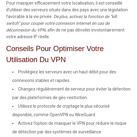
Pour masquer efficacement votre localisation, il est conseillé
d’utiliser des serveurs situés dans des pays avec une législation
favorable à la vie privée.
De plus, activez la fonction de “kill
switch” pour couper votre connexion Internet en cas de
déconnexion du VPN,
afin de ne pas dévoiler involontairement
votre adresse IP réelle.
Conseils Pour Optimiser Votre
Utilisation Du VPN
Privilégiez les serveurs avec un haut débit pour des
connexions stables et rapides.
Changez régulièrement de serveur pour éviter la détection
par des plateformes de géo-restriction.
Utilisez le protocole de cryptage le plus sécurisé
disponible, comme OpenVPN ou WireGuard.
Activez l’option de masquer le VPN pour réduire le risque
de détection par des systèmes de surveillance.