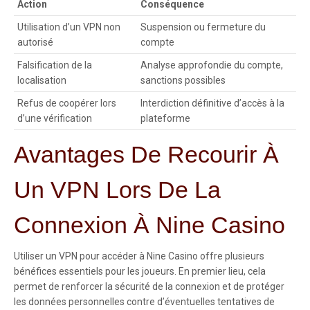
Action
Conséquence
Utilisation d’un VPN non
Suspension ou fermeture du
autorisé
compte
Falsification de la
Analyse approfondie du compte,
localisation
sanctions possibles
Refus de coopérer lors
Interdiction définitive d’accès à la
d’une vérification
plateforme
Avantages De Recourir À
Un VPN Lors De La
Connexion À Nine Casino
Utiliser un VPN pour accéder à Nine Casino offre plusieurs
bénéfices essentiels pour les joueurs. En premier lieu, cela
permet de renforcer la sécurité de la connexion et de protéger
les données personnelles contre d’éventuelles tentatives de