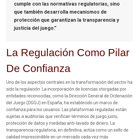
cumple con las normativas regulatorias, sino
que también desarrolla mecanismos de
protección que garantizan la transparencia y
justicia del juego.”
La Regulación Como Pilar
De Confianza
Uno de los aspectos centrales en la transformación del sector ha
sido la regulación. La incorporación de licencias otorgadas por
entidades reconocidas, como la Dirección General de Ordenación
del Juego (DGOJ) en España, ha establecido un marco de
confianza para los usuarios. Las plataformas reguladas están
sujetas a auditorías que verifican términos de juego justo,
protección de datos y medidas anti-lavado de dinero. La
transparencia regulatoria, en definitiva, actúa como un sello de
calidad imprescindible en un mercado cada vez más