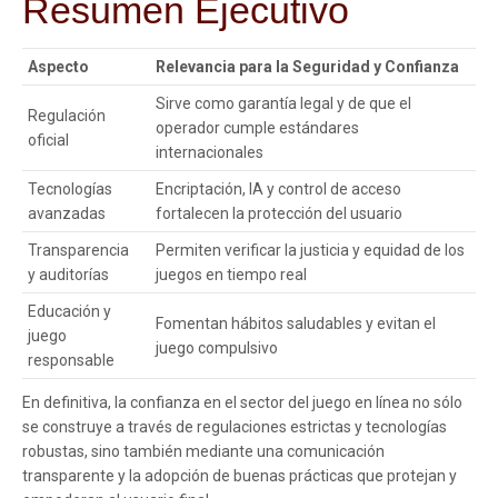
Resumen Ejecutivo
Aspecto
Relevancia para la Seguridad y Confianza
Sirve como garantía legal y de que el
Regulación
operador cumple estándares
oficial
internacionales
Tecnologías
Encriptación, IA y control de acceso
avanzadas
fortalecen la protección del usuario
Transparencia
Permiten verificar la justicia y equidad de los
y auditorías
juegos en tiempo real
Educación y
Fomentan hábitos saludables y evitan el
juego
juego compulsivo
responsable
En definitiva, la confianza en el sector del juego en línea no sólo
se construye a través de regulaciones estrictas y tecnologías
robustas, sino también mediante una comunicación
transparente y la adopción de buenas prácticas que protejan y