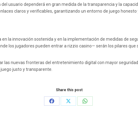
za del usuario dependerá en gran medida de la transparencia y la capaci
 enlaces claros y verificables, garantizando un entorno de juego honesto
a en la innovación sostenida y en la implementación de medidas de segur
de los jugadores pueden entrar a rizzio casino— serán los pilares que s
 las nuevas fronteras del entretenimiento digital con mayor seguridad 
 juego justo y transparente.
Share this post
Share
Share
Share
on
on
on
Facebook
X
WhatsApp