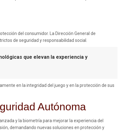
otección del consumidor. La Dirección General de
ictos de seguridad y responsabilidad social.
nológicas que elevan la experiencia y
mente en la integridad del juego y en la protección de sus
Seguridad Autónoma
vanzada y la biometría para mejorar la experiencia del
rsión, demandando nuevas soluciones en protección y