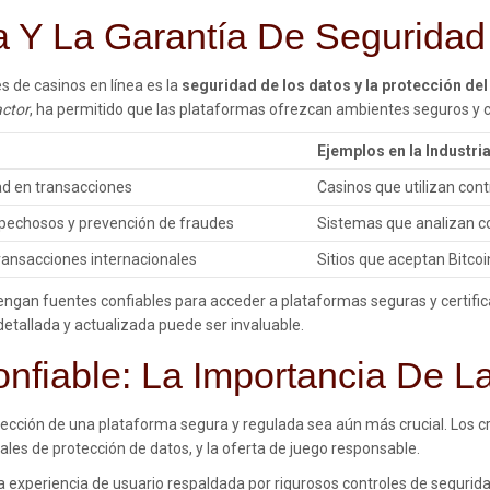
a Y La Garantía De Seguridad
s de casinos en línea es la
seguridad de los datos y la protección del
actor
, ha permitido que las plataformas ofrezcan ambientes seguros y c
Ejemplos en la Industri
ad en transacciones
Casinos que utilizan cont
pechosos y prevención de fraudes
Sistemas que analizan 
ransacciones internacionales
Sitios que aceptan Bitcoin
engan fuentes confiables para acceder a plataformas seguras y certific
detallada y actualizada puede ser invaluable.
nfiable: La Importancia De La
 elección de una plataforma segura y regulada sea aún más crucial. Los c
les de protección de datos, y la oferta de juego responsable.
 experiencia de usuario respaldada por rigurosos controles de segurida