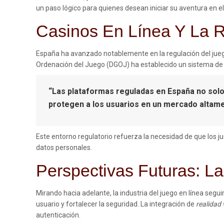
un paso lógico para quienes desean iniciar su aventura en e
Casinos En Línea Y La 
España ha avanzado notablemente en la regulación del juego
Ordenación del Juego (DGOJ) ha establecido un sistema de l
“Las plataformas reguladas en España no solo 
protegen a los usuarios en un mercado altame
Este entorno regulatorio refuerza la necesidad de que los j
datos personales.
Perspectivas Futuras: L
Mirando hacia adelante, la industria del juego en línea segu
usuario y fortalecer la seguridad. La integración de
realidad 
autenticación.