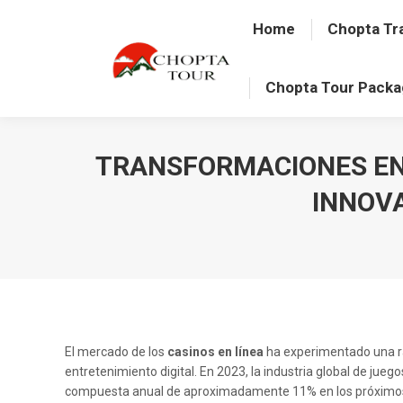
Home
Chopta Tr
Chopta Tour Pack
TRANSFORMACIONES EN L
INNOV
El mercado de los
casinos en línea
ha experimentado una rá
entretenimiento digital. En 2023, la industria global de jue
compuesta anual de aproximadamente 11% en los próximos