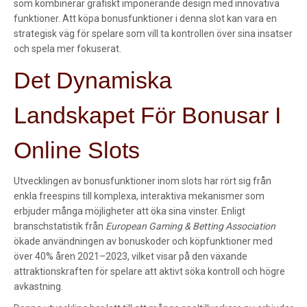
som kombinerar grafiskt imponerande design med innovativa
funktioner. Att köpa bonusfunktioner i denna slot kan vara en
strategisk väg för spelare som vill ta kontrollen över sina insatser
och spela mer fokuserat.
Det Dynamiska
Landskapet För Bonusar I
Online Slots
Utvecklingen av bonusfunktioner inom slots har rört sig från
enkla freespins till komplexa, interaktiva mekanismer som
erbjuder många möjligheter att öka sina vinster. Enligt
branschstatistik från
European Gaming & Betting Association
ökade användningen av bonuskoder och köpfunktioner med
över 40% åren 2021–2023, vilket visar på den växande
attraktionskraften för spelare att aktivt söka kontroll och högre
avkastning.