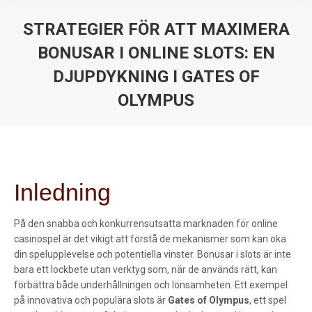
STRATEGIER FÖR ATT MAXIMERA
BONUSAR I ONLINE SLOTS: EN
DJUPDYKNING I GATES OF
OLYMPUS
You are here:
Inledning
På den snabba och konkurrensutsatta marknaden för online
casinospel är det vikigt att förstå de mekanismer som kan öka
din spelupplevelse och potentiella vinster. Bonusar i slots är inte
bara ett lockbete utan verktyg som, när de används rätt, kan
förbättra både underhållningen och lönsamheten. Ett exempel
på innovativa och populära slots är
Gates of Olympus
, ett spel