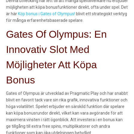
Denna utveckling har lett till att många speltillverkare nu erbjuder
möjligheten att köpa bonusfunktioner direkt, ofta under spel. Det
är här
Köp bonus i Gates of Olympus!
blivit ett strategiskt verktyg
för många erfarenhetsbaserade spelare.
Gates Of Olympus: En
Innovativ Slot Med
Möjligheter Att Köpa
Bonus
Gates of Olympus är utvecklad av Pragmatic Play och har snabbt
blivit en favorit tack vare sin rika grafik, innovativa funktioner och
höga volatilitet. Spelet erbjuder en särskild funktion där spelare
kan köpa bonusrundor direkt, vilket kan vara avgörande för att
maximera vinsten i rätt ögonblick. Att investera i en bonus kan
ge tillgång till extra free spins, multiplikatorer och andra
funktioner som kan öka utdelningen betydligt.