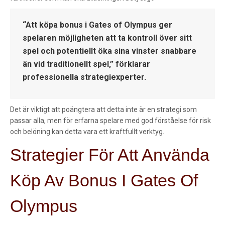
“Att köpa bonus i Gates of Olympus ger
spelaren möjligheten att ta kontroll över sitt
spel och potentiellt öka sina vinster snabbare
än vid traditionellt spel,” förklarar
professionella strategiexperter.
Det är viktigt att poängtera att detta inte är en strategi som
passar alla, men för erfarna spelare med god förståelse för risk
och belöning kan detta vara ett kraftfullt verktyg.
Strategier För Att Använda
Köp Av Bonus I Gates Of
Olympus