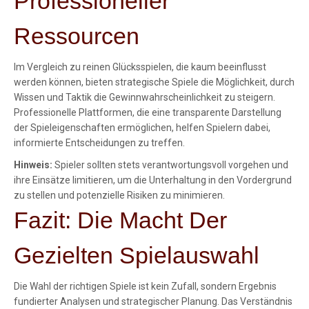
Professioneller
Ressourcen
Im Vergleich zu reinen Glücksspielen, die kaum beeinflusst
werden können, bieten strategische Spiele die Möglichkeit, durch
Wissen und Taktik die Gewinnwahrscheinlichkeit zu steigern.
Professionelle Plattformen, die eine transparente Darstellung
der Spieleigenschaften ermöglichen, helfen Spielern dabei,
informierte Entscheidungen zu treffen.
Hinweis:
Spieler sollten stets verantwortungsvoll vorgehen und
ihre Einsätze limitieren, um die Unterhaltung in den Vordergrund
zu stellen und potenzielle Risiken zu minimieren.
Fazit: Die Macht Der
Gezielten Spielauswahl
Die Wahl der richtigen Spiele ist kein Zufall, sondern Ergebnis
fundierter Analysen und strategischer Planung. Das Verständnis