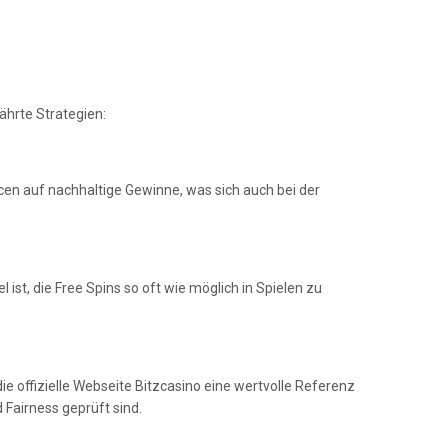
währte Strategien:
cen auf nachhaltige Gewinne, was sich auch bei der
ist, die Free Spins so oft wie möglich in Spielen zu
ie offizielle Webseite Bitzcasino eine wertvolle Referenz
 Fairness geprüft sind.