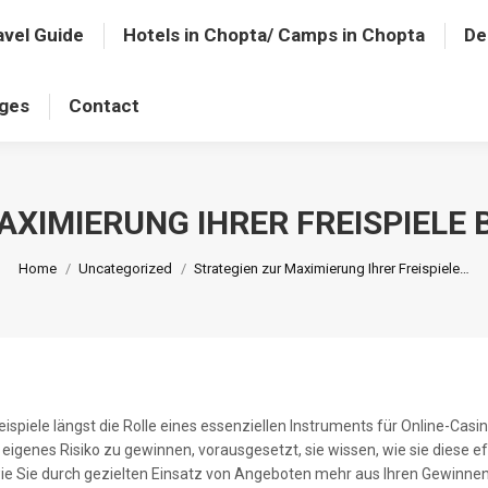
avel Guide
Hotels in Chopta/ Camps in Chopta
De
ages
Contact
XIMIERUNG IHRER FREISPIELE 
You are here:
Home
Uncategorized
Strategien zur Maximierung Ihrer Freispiele…
reispiele längst die Rolle eines essenziellen Instruments für Online-C
e eigenes Risiko zu gewinnen, vorausgesetzt, sie wissen, wie sie diese e
wie Sie durch gezielten Einsatz von Angeboten mehr aus Ihren Gewinnen