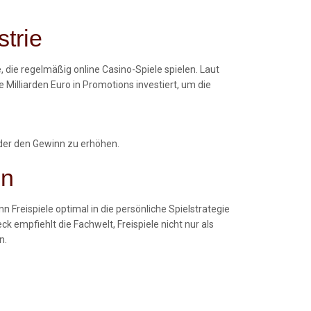
trie
e, die regelmäßig online Casino-Spiele spielen. Laut
 Milliarden Euro in Promotions investiert, um die
oder den Gewinn zu erhöhen.
en
 Freispiele optimal in die persönliche Spielstrategie
k empfiehlt die Fachwelt, Freispiele nicht nur als
n.