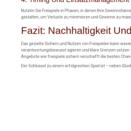
Nutzen Sie Freispiele in Phasen, in denen Ihre Gewinnchance
gestalten, um Verluste zu minimieren und Gewinne zu maxi
Fazit: Nachhaltigkeit Un
Das gezielte Sichern und Nutzen von Freispielen kann wesen
verantwortungsbewusst agieren und klare Grenzen setzen. 
Angebote wie freispiele sichern verschafft die besten Chan
Der Schlüssel zu einem erfolgreichen Spiel ist – neben Glü