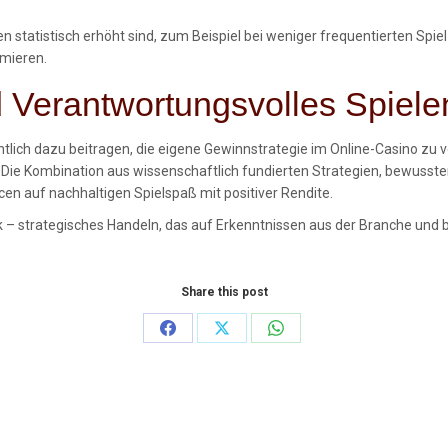
n statistisch erhöht sind, zum Beispiel bei weniger frequentierten Spie
mieren.
d Verantwortungsvolles Spiele
tlich dazu beitragen, die eigene Gewinnstrategie im Online-Casino zu ve
Die Kombination aus wissenschaftlich fundierten Strategien, bewusste
cen auf nachhaltigen Spielspaß mit positiver Rendite.
ck – strategisches Handeln, das auf Erkenntnissen aus der Branche und
Share this post
Share
Share
Share
on
on
on
Facebook
X
WhatsApp