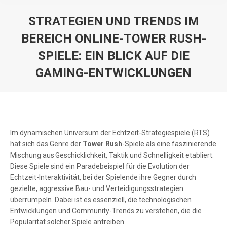
STRATEGIEN UND TRENDS IM
BEREICH ONLINE-TOWER RUSH-
SPIELE: EIN BLICK AUF DIE
GAMING-ENTWICKLUNGEN
You are here:
Im dynamischen Universum der Echtzeit-Strategiespiele (RTS)
hat sich das Genre der
Tower Rush
-Spiele als eine faszinierende
Mischung aus Geschicklichkeit, Taktik und Schnelligkeit etabliert.
Diese Spiele sind ein Paradebeispiel für die Evolution der
Echtzeit-Interaktivität, bei der Spielende ihre Gegner durch
gezielte, aggressive Bau- und Verteidigungsstrategien
überrumpeln. Dabei ist es essenziell, die technologischen
Entwicklungen und Community-Trends zu verstehen, die die
Popularität solcher Spiele antreiben.