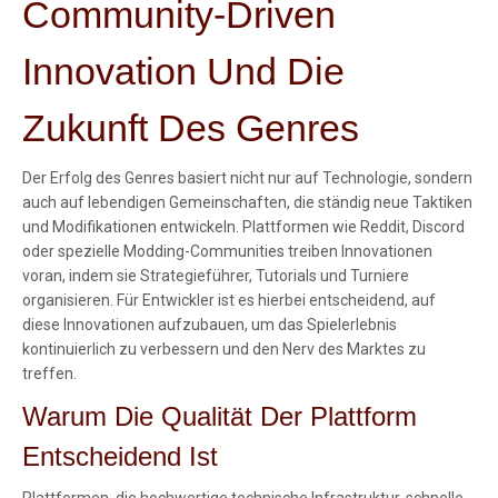
Community-Driven
Innovation Und Die
Zukunft Des Genres
Der Erfolg des Genres basiert nicht nur auf Technologie, sondern
auch auf lebendigen Gemeinschaften, die ständig neue Taktiken
und Modifikationen entwickeln. Plattformen wie Reddit, Discord
oder spezielle Modding-Communities treiben Innovationen
voran, indem sie Strategieführer, Tutorials und Turniere
organisieren. Für Entwickler ist es hierbei entscheidend, auf
diese Innovationen aufzubauen, um das Spielerlebnis
kontinuierlich zu verbessern und den Nerv des Marktes zu
treffen.
Warum Die Qualität Der Plattform
Entscheidend Ist