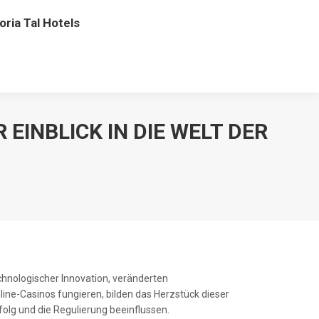
oria Tal Hotels
 EINBLICK IN DIE WELT DER
chnologischer Innovation, veränderten
ne-Casinos fungieren, bilden das Herzstück dieser
folg und die Regulierung beeinflussen.