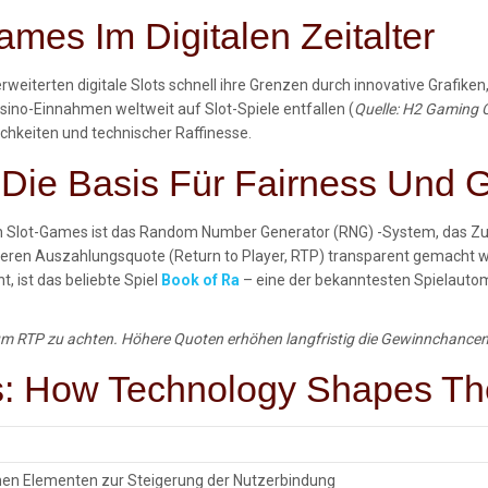
ames Im Digitalen Zeitalter
weiterten digitale Slots schnell ihre Grenzen durch innovative Grafiken
sino-Einnahmen weltweit auf Slot-Spiele entfallen (
Quelle: H2 Gaming 
keiten und technischer Raffinesse.
 Die Basis Für Fairness Und
n Slot-Games ist das Random Number Generator (RNG) -System, das Zufäl
eren Auszahlungsquote (Return to Player, RTP) transparent gemacht wi
ht, ist das beliebte Spiel
Book of Ra
– eine der bekanntesten Spielauto
 zum RTP zu achten. Höhere Quoten erhöhen langfristig die Gewinnchancen
s: How Technology Shapes Th
schen Elementen zur Steigerung der Nutzerbindung