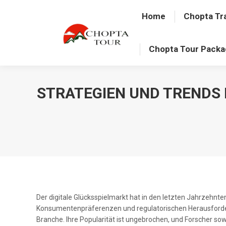
Home
Chopta Tr
Chopta Tour Pack
STRATEGIEN UND TRENDS BE
Der digitale Glücksspielmarkt hat in den letzten Jahrzehnt
Konsumentenpräferenzen und regulatorischen Herausforderun
Branche. Ihre Popularität ist ungebrochen, und Forscher sow