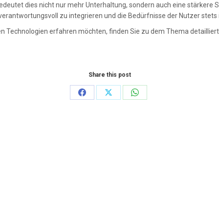
deutet dies nicht nur mehr Unterhaltung, sondern auch eine stärkere S
rantwortungsvoll zu integrieren und die Bedürfnisse der Nutzer stets i
n Technologien erfahren möchten, finden Sie zu dem Thema detaillierte
Share this post
Share
Share
Share
on
on
on
Facebook
X
WhatsApp