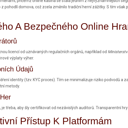
měnami, přičemž online kasina se stala jedním z nejvýznamnějších segm
hodlí domova, což zcela změnilo tradiční herní zážitky. S tím však při
ého A Bezpečného Online Hra
rátorů
latnou licencí od uznávaných regulačních orgánů, například od
Ministerstv
rové výplaty výher.
bních Údajů
ení identity (tzv. KYC proces). Tím se minimalizuje riziko podvodů a za
stní metody.
 Her
 třeba, aby šly certifikovat od nezávislých auditorů. Transparentní hry
tivní Přístup K Platformám