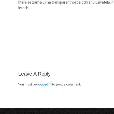
které se zaměřují na transparentnost a ochranu uživatelů, ne
letech.
Leave A Reply
You must be
logged in
to post a comment.