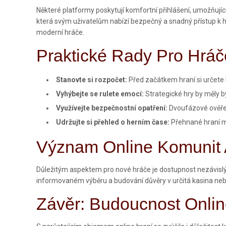
Některé platformy poskytují komfortní přihlášení, umožňují
která svým uživatelům nabízí bezpečný a snadný přístup k he
moderní hráče.
Praktické Rady Pro Hráče
Stanovte si rozpočet:
Před začátkem hraní si určete 
Vyhýbejte se rulete emocí:
Strategické hry by měly b
Využívejte bezpečnostní opatření:
Dvoufázové ověřen
Udržujte si přehled o herním čase:
Přehnané hraní můž
Význam Online Komunit 
Důležitým aspektem pro nové hráče je dostupnost nezávislýc
informovaném výběru a budování důvěry v určitá kasina nebo
Závěr: Budoucnost Onli