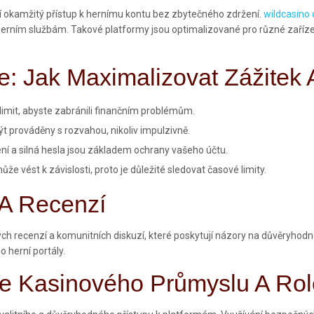
cí okamžitý přístup k hernímu kontu bez zbytečného zdržení.
wildcasino 
rním službám. Takové platformy jsou optimalizované pro různé zařízení,
: Jak Maximalizovat Zážitek 
limit, abyste zabránili finančním problémům.
ýt prováděny s rozvahou, nikoliv impulzivně.
í a silná hesla jsou základem ochrany vašeho účtu.
e vést k závislosti, proto je důležité sledovat časové limity.
A Recenzí
h recenzí a komunitních diskuzí, které poskytují názory na důvěryhodn
 herní portály.
ne Kasinového Průmyslu A Ro