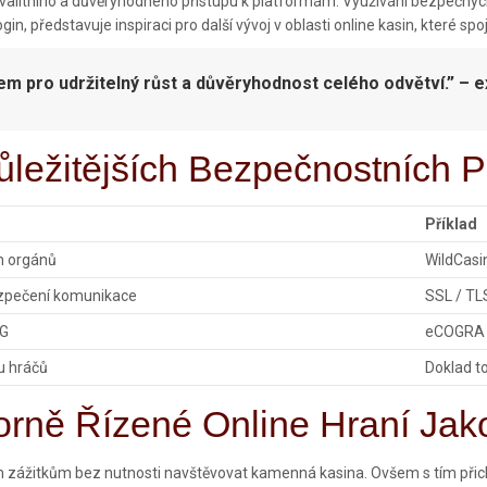
 kvalitního a důvěryhodného přístupu k platformám. Využívání bezpečných
gin, představuje inspiraci pro další vývoj v oblasti online kasin, které sp
em pro udržitelný růst a důvěryhodnost celého odvětví.” – e
ůležitějších Bezpečnostních P
Příklad
ch orgánů
WildCasin
ezpečení komunikace
SSL / TL
NG
eCOGRA c
u hráčů
Doklad t
rně Řízené Online Hraní Jako 
 zážitkům bez nutnosti navštěvovat kamenná kasina. Ovšem s tím přichá