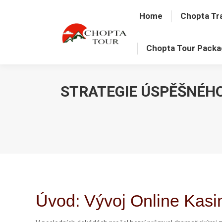
Home
Chopta Tr
Chopta Tour Pack
STRATEGIE ÚSPĚŠNÉHO
Úvod: Vývoj Online Kasin