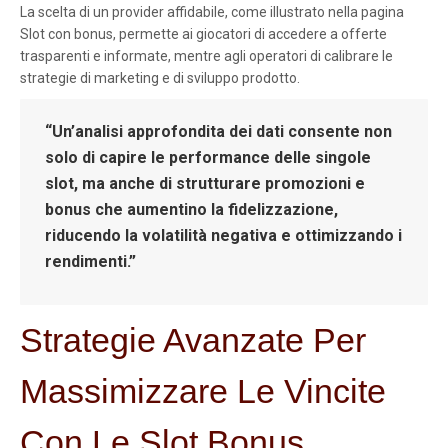
La scelta di un provider affidabile, come illustrato nella pagina
Slot con bonus, permette ai giocatori di accedere a offerte
trasparenti e informate, mentre agli operatori di calibrare le
strategie di marketing e di sviluppo prodotto.
“Un’analisi approfondita dei dati consente non
solo di capire le performance delle singole
slot, ma anche di strutturare promozioni e
bonus che aumentino la fidelizzazione,
riducendo la volatilità negativa e ottimizzando i
rendimenti.”
Strategie Avanzate Per
Massimizzare Le Vincite
Con Le Slot Bonus