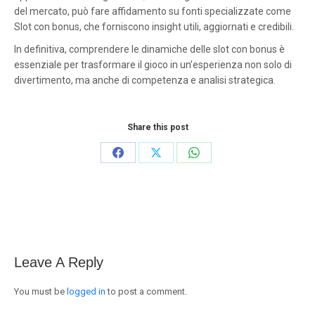
del mercato, può fare affidamento su fonti specializzate come
Slot con bonus, che forniscono insight utili, aggiornati e credibili.
In definitiva, comprendere le dinamiche delle slot con bonus è
essenziale per trasformare il gioco in un’esperienza non solo di
divertimento, ma anche di competenza e analisi strategica.
Share this post
Share
Share
Share
on
on
on
Facebook
X
WhatsApp
Leave A Reply
You must be
logged in
to post a comment.