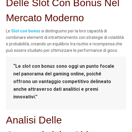
Delle Slot Con Bonus Nel
Mercato Moderno
Le
Slot con bonus
si distinguono per la loro capacità di
combinare elementi di intrattenimento con strategie di volatilità
e probabilità, creando un equilibrio tra rischio e ricompensa che
può essere studiato per ottimizzare le performance di gioco.
“Le slot con bonus sono oggi un punto focale
nel panorama del gaming online, poiché
offrono un vantaggio competitivo delineato
anche attraverso dati analitici e premi
innovativi.”
Analisi Delle