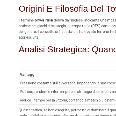
Origini E Filosofia Del 
Il termine
tower rush
deriva dall’inglese, indicante una moss
antiche nei giochi di strategia in tempo reale (RTS) come
St
del genere, il concetto si è adattato e ha trovato terreno fert
aggressività.
Analisi Strategica: Quand
Vantaggi
Pressione costante sull’avversario, impedendo la sua cresc
Può sorprendere e interrompere le strategie di difesa avve
Riduce il tempo per la vittoria, portando a match più dinami
Questa tattica, se ben eseguita, permette di dominare il game
reale, un’abilità che le piattaforme di analisi come tower ru