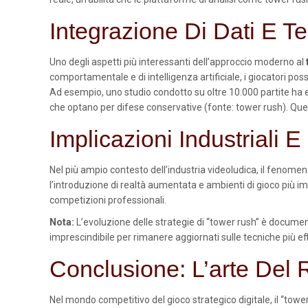
Integrazione Di Dati E T
Uno degli aspetti più interessanti dell’approccio moderno al
comportamentale e di intelligenza artificiale, i giocatori p
Ad esempio, uno studio condotto su oltre 10.000 partite ha ev
che optano per difese conservative (fonte: tower rush). Quest
Implicazioni Industriali 
Nel più ampio contesto dell’industria videoludica, il fenome
l’introduzione di realtà aumentata e ambienti di gioco più im
competizioni professionali.
Nota:
L’evoluzione delle strategie di “tower rush” è document
imprescindibile per rimanere aggiornati sulle tecniche più eff
Conclusione: L’arte Del
Nel mondo competitivo del gioco strategico digitale, il “towe