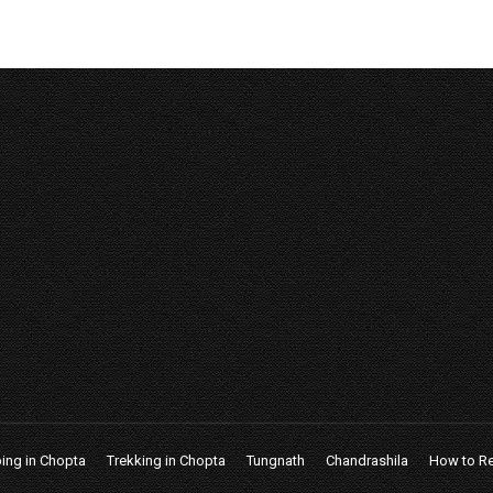
ing in Chopta
Trekking in Chopta
Tungnath
Chandrashila
How to R