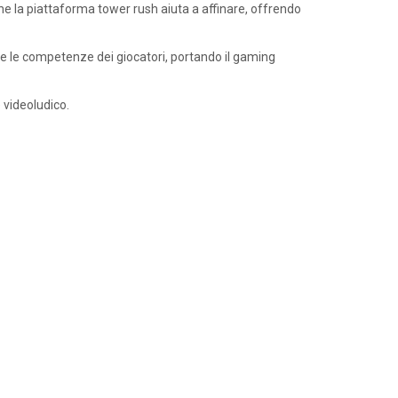
e la piattaforma tower rush aiuta a affinare, offrendo
re le competenze dei giocatori, portando il gaming
 videoludico.