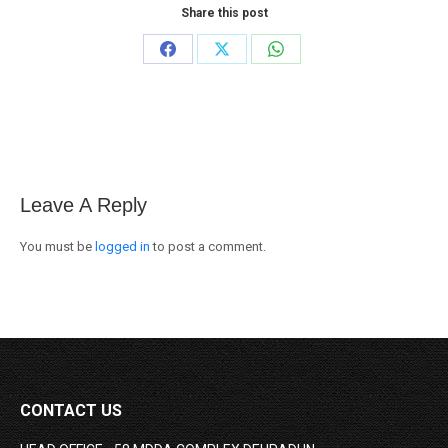
Share this post
Share
Share
Share
on
on
on
Facebook
X
WhatsApp
Leave A Reply
You must be
logged in
to post a comment.
CONTACT US