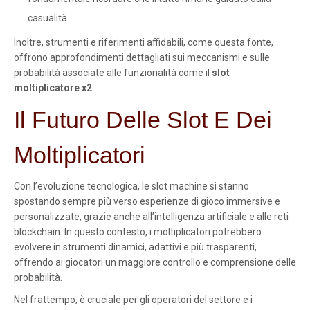
casualità.
Inoltre, strumenti e riferimenti affidabili, come questa fonte,
offrono approfondimenti dettagliati sui meccanismi e sulle
probabilità associate alle funzionalità come il
slot
moltiplicatore x2
.
Il Futuro Delle Slot E Dei
Moltiplicatori
Con l’evoluzione tecnologica, le slot machine si stanno
spostando sempre più verso esperienze di gioco immersive e
personalizzate, grazie anche all’intelligenza artificiale e alle reti
blockchain. In questo contesto, i moltiplicatori potrebbero
evolvere in strumenti dinamici, adattivi e più trasparenti,
offrendo ai giocatori un maggiore controllo e comprensione delle
probabilità.
Nel frattempo, è cruciale per gli operatori del settore e i