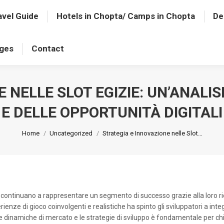
avel Guide
Hotels in Chopta/ Camps in Chopta
De
ages
Contact
 NELLE SLOT EGIZIE: UN’ANAL
E DELLE OPPORTUNITÀ DIGITALI
You are here:
Home
Uncategorized
Strategia e Innovazione nelle Slot…
ie continuano a rappresentare un segmento di successo grazie alla loro r
ienze di gioco coinvolgenti e realistiche ha spinto gli sviluppatori a inte
e dinamiche di mercato e le strategie di sviluppo è fondamentale per chi m