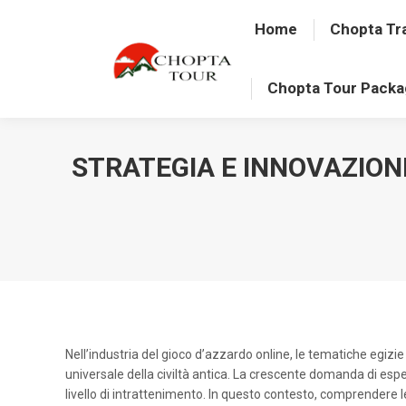
Home
Chopta Tr
Chopta Tour Pack
STRATEGIA E INNOVAZIONE
Nell’industria del gioco d’azzardo online, le tematiche egiz
universale della civiltà antica. La crescente domanda di esper
livello di intrattenimento. In questo contesto, comprendere l