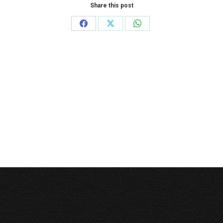
Share this post
Share
Share
Share
on
on
on
Facebook
X
WhatsApp