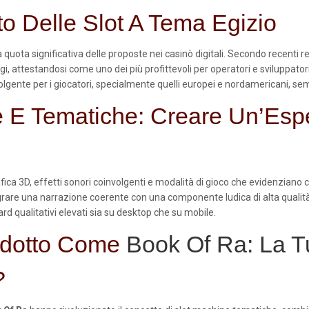
o Delle Slot A Tema Egizio
ota significativa delle proposte nei casinò digitali. Secondo recenti re
attestandosi come uno dei più profittevoli per operatori e sviluppatori.
volgente per i giocatori, specialmente quelli europei e nordamericani, se
e E Tematiche: Creare Un’Esp
fica 3D, effetti sonori coinvolgenti e modalità di gioco che evidenziano ca
ntegrare una narrazione coerente con una componente ludica di alta qualit
d qualitativi elevati sia su desktop che su mobile.
odotto Come
Book Of Ra: La T
?