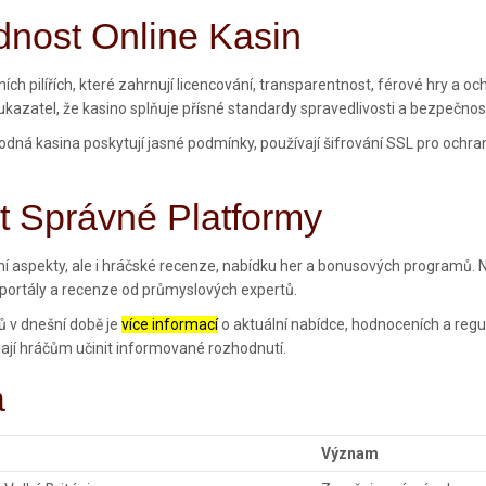
nost Online Kasin
ch pilířích, které zahrnují licencování, transparentnost, férové hry a oc
kazatel, že kasino splňuje přísné standardy spravedlivosti a bezpečnost
ná kasina poskytují jasné podmínky, používají šifrování SSL pro ochranu 
t Správné Platformy
ivní aspekty, ale i hráčské recenze, nabídku her a bonusových programů. Ne
portály a recenze od průmyslových expertů.
 v dnešní době je
více informací
o aktuální nabídce, hodnoceních a regul
ají hráčům učinit informované rozhodnutí.
a
Význam