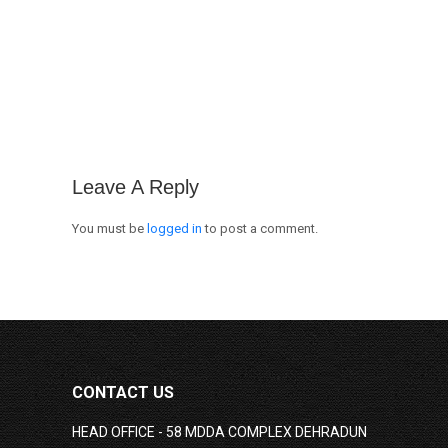
Leave A Reply
You must be
logged in
to post a comment.
CONTACT US
HEAD OFFICE - 58 MDDA COMPLEX DEHRADUN