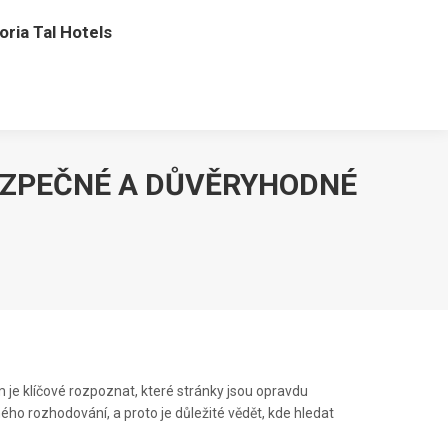
oria Tal Hotels
BEZPEČNÉ A DŮVĚRYHODNÉ
 je klíčové rozpoznat, které stránky jsou opravdu
ho rozhodování, a proto je důležité vědět, kde hledat