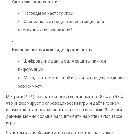
Системы лояльности:
Награды за частоту игры.
Специальные предложения и акции для
постоянных пользователей.
Безопасность и конфиденциальность:
Шифрование данных для защиты личной
информации.
Методы ответственной игры для предупреждения
зависимости.
Метрики RTP (возврат к игроку) составляют от 85% до 98%,
что информирует о справедливости игры и даёт игрокам
возможность анализировать шансы на выигрыш. Зная эти
данные, можно больше рассчитывать на успех в процессе
игры.
С учетом разнообразия игровых автоматов на рынках,