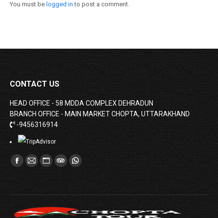
You must be
logged in
to post a comment.
CONTACT US
HEAD OFFICE - 58 MDDA COMPLEX DEHRADUN
BRANCH OFFICE - MAIN MARKET CHOPTA, UTTARAKHAND
-9456316914
Find us on:
Facebook
Mail
Website
TripAdvisor
Whatsapp
page
page
page
page
page
opens
opens
opens
opens
opens
in
in
in
in
in
new
new
new
new
new