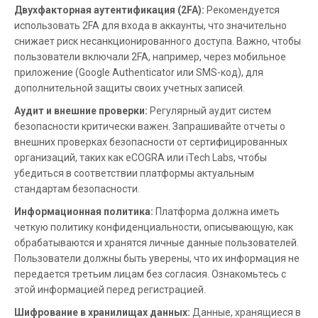
Двухфакторная аутентификация (2FA):
Рекомендуется
использовать 2FA для входа в аккаунты, что значительно
снижает риск несанкционированного доступа. Важно, чтобы
пользователи включали 2FA, например, через мобильное
приложение (Google Authenticator или SMS-код), для
дополнительной защиты своих учетных записей.
Аудит и внешние проверки:
Регулярный аудит систем
безопасности критически важен. Запрашивайте отчеты о
внешних проверках безопасности от сертифицированных
организаций, таких как eCOGRA или iTech Labs, чтобы
убедиться в соответствии платформы актуальным
стандартам безопасности.
Информационная политика:
Платформа должна иметь
четкую политику конфиденциальности, описывающую, как
обрабатываются и хранятся личные данные пользователей.
Пользователи должны быть уверены, что их информация не
передается третьим лицам без согласия. Ознакомьтесь с
этой информацией перед регистрацией.
Шифрование в хранилищах данных:
Данные, хранящиеся в