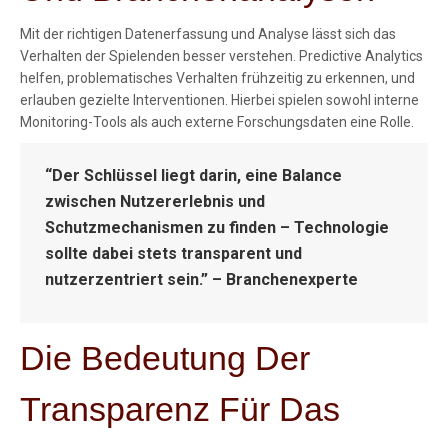
Mit der richtigen Datenerfassung und Analyse lässt sich das
Verhalten der Spielenden besser verstehen. Predictive Analytics
helfen, problematisches Verhalten frühzeitig zu erkennen, und
erlauben gezielte Interventionen. Hierbei spielen sowohl interne
Monitoring-Tools als auch externe Forschungsdaten eine Rolle.
“Der Schlüssel liegt darin, eine Balance
zwischen Nutzererlebnis und
Schutzmechanismen zu finden – Technologie
sollte dabei stets transparent und
nutzerzentriert sein.” – Branchenexperte
Die Bedeutung Der
Transparenz Für Das