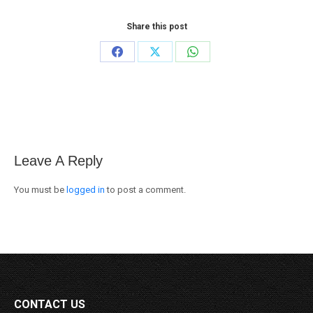
Share this post
Share
Share
Share
on
on
on
Facebook
X
WhatsApp
Leave A Reply
You must be
logged in
to post a comment.
CONTACT US