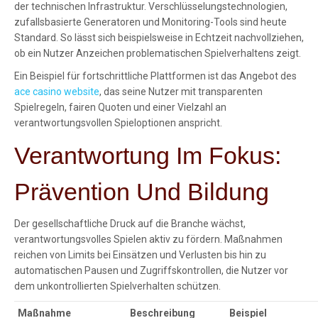
der technischen Infrastruktur. Verschlüsselungstechnologien,
zufallsbasierte Generatoren und Monitoring-Tools sind heute
Standard. So lässt sich beispielsweise in Echtzeit nachvollziehen,
ob ein Nutzer Anzeichen problematischen Spielverhaltens zeigt.
Ein Beispiel für fortschrittliche Plattformen ist das Angebot des
ace casino website
, das seine Nutzer mit transparenten
Spielregeln, fairen Quoten und einer Vielzahl an
verantwortungsvollen Spieloptionen anspricht.
Verantwortung Im Fokus:
Prävention Und Bildung
Der gesellschaftliche Druck auf die Branche wächst,
verantwortungsvolles Spielen aktiv zu fördern. Maßnahmen
reichen von Limits bei Einsätzen und Verlusten bis hin zu
automatischen Pausen und Zugriffskontrollen, die Nutzer vor
dem unkontrollierten Spielverhalten schützen.
Maßnahme
Beschreibung
Beispiel