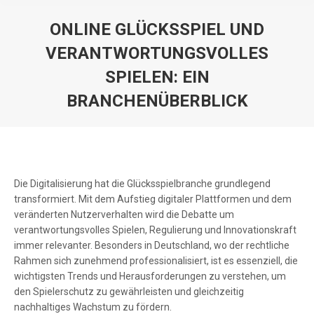
ONLINE GLÜCKSSPIEL UND
VERANTWORTUNGSVOLLES
SPIELEN: EIN
BRANCHENÜBERBLICK
You are here:
Die Digitalisierung hat die Glücksspielbranche grundlegend
transformiert. Mit dem Aufstieg digitaler Plattformen und dem
veränderten Nutzerverhalten wird die Debatte um
verantwortungsvolles Spielen, Regulierung und Innovationskraft
immer relevanter. Besonders in Deutschland, wo der rechtliche
Rahmen sich zunehmend professionalisiert, ist es essenziell, die
wichtigsten Trends und Herausforderungen zu verstehen, um
den Spielerschutz zu gewährleisten und gleichzeitig
nachhaltiges Wachstum zu fördern.