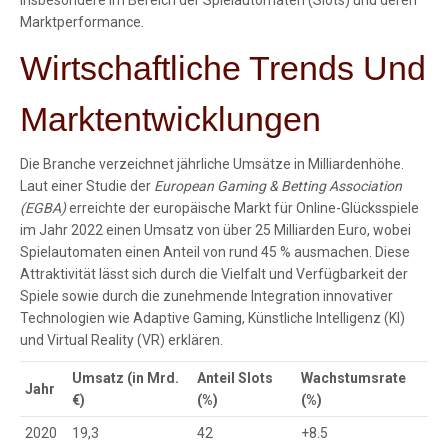
insbesondere im Bereich der Spielautomaten (Slots) und deren
Marktperformance.
Wirtschaftliche Trends Und
Marktentwicklungen
Die Branche verzeichnet jährliche Umsätze in Milliardenhöhe.
Laut einer Studie der
European Gaming & Betting Association
(EGBA)
erreichte der europäische Markt für Online-Glücksspiele
im Jahr 2022 einen Umsatz von über 25 Milliarden Euro, wobei
Spielautomaten einen Anteil von rund 45 % ausmachen. Diese
Attraktivität lässt sich durch die Vielfalt und Verfügbarkeit der
Spiele sowie durch die zunehmende Integration innovativer
Technologien wie Adaptive Gaming, Künstliche Intelligenz (KI)
und Virtual Reality (VR) erklären.
Umsatz (in Mrd.
Anteil Slots
Wachstumsrate
Jahr
€)
(%)
(%)
2020
19,3
42
+8.5