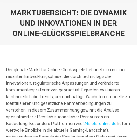
MARKTÜBERSICHT: DIE DYNAMIK
UND INNOVATIONEN IN DER
ONLINE-GLÜCKSSPIELBRANCHE
You are here:
Der globale Markt für Online-Glücksspiele befindet sich in einer
rasanten Entwicklungsphase, die durch technologische
Innovationen, regulatorische Anpassungen und veränderte
Konsumentenpräferenzen geprägt ist. Experten evaluieren
kontinuierlich die Trends, um nachhaltige Wachstumsmodelle zu
identifizieren und gesetzliche Rahmenbedingungen zu
verstehen. In diesem Zusammenhang gewinnt die Analyse
spezialisierter öffentlich zugänglicher Ressourcen an
Bedeutung. Besonders Plattformen wie
24slots-online.de
liefern
wertvolle Einblicke in die aktuelle Gaming-Landschaft,