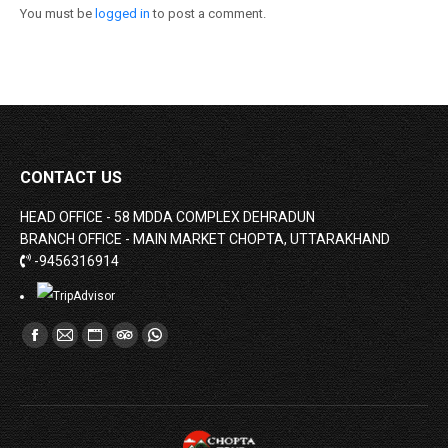
You must be
logged in
to post a comment.
CONTACT US
HEAD OFFICE - 58 MDDA COMPLEX DEHRADUN
BRANCH OFFICE - MAIN MARKET CHOPTA, UTTARAKHAND
-9456316914
Find us on:
Facebook
Mail
Website
TripAdvisor
Whatsapp
page
page
page
page
page
opens
opens
opens
opens
opens
in
in
in
in
in