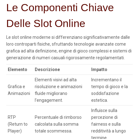
Le Componenti Chiave
Delle Slot Online
Le slot online moderne si differenziano significativamente dalle
loro controparti fisiche, sfruttando tecnologie avanzate come
grafica ad alta definizione, engine di gioco complessi e sistemi di
generazione di numeri casuali rigorosamente regolamentati.
Elemento
Descrizione
Impatto
Elementi visivi ad alta
Incrementano il
Grafica e
risoluzione e animazioni
tempo di gioco e la
Animazioni
fluide migliorano
soddisfazione
l’engagement.
estetica.
Influisce sulla
RTP
Percentuale di rimborso
percezione di
(Return to
calcolata sulla somma
fairness e sulla
Player)
totale scommessa.
redditività a lungo
termine.