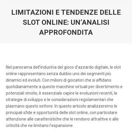
LIMITAZIONI E TENDENZE DELLE
SLOT ONLINE: UN’ANALISI
APPROFONDITA
You are here:
Nel panorama dell’industria del gioco d’azzardo digitale, le slot
online rappresentano senza dubbio uno dei segmenti più
dinamici ed evoluti. Con milioni di giocatori che si affidano
quotidianamente a queste macchine virtuali per divertimento e
potenziali vincite, è essenziale capire le evoluzioni recenti, le
strategie di sviluppo e le considerazioni regolamentari che
plasmano questo settore. In questo articolo analizzeremo le
principali sfide e opportunità delle slot online, con particolare
attenzione alle caratteristiche che le rendono attrattive e alle
criticità che ne limitano l’espansione.