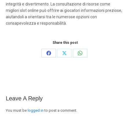
integrità e divertimento. La consultazione di risorse come
migliori slot online può offrire ai giocatori informazioni preziose,
aiutandoli a orientarsi tra le numerose opzioni con
consapevolezza e responsabilità.
Share this post
Share
Share
Share
on
on
on
Facebook
X
WhatsApp
Leave A Reply
You must be
logged in
to post a comment.