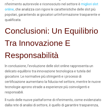
riferimento autorevole e riconosciuto nel settore è
migliori slot
online
, che analizza con rigore le caratteristiche delle slot più
popolari, garantendo ai giocatori un’informazione trasparente e
qualificata.
Conclusioni: Un Equilibrio
Tra Innovazione E
Responsabilità
In conclusione, l’evoluzione delle slot online rappresenta un
delicato equilibrio tra innovazione tecnologica e tutela del
giocatore. Le normative più stringenti e i processi di
certificazione aumentano la fiducia nel settore, mentre le nuove
tecnologie aprono strade a esperienze più coinvolgenti e
responsabili.
Il ruolo delle nuove piattaforme di riferimento, come evidenziato
dalla rete di analisi di settore, è quello di garantire trasparenza,