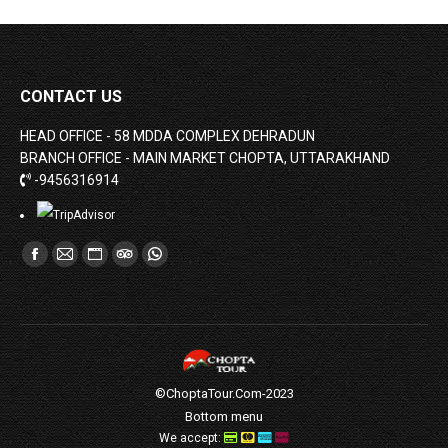
CONTACT US
HEAD OFFICE - 58 MDDA COMPLEX DEHRADUN
BRANCH OFFICE - MAIN MARKET CHOPTA, UTTARAKHAND
-9456316914
Find us on:
Facebook
Mail
Website
TripAdvisor
Whatsapp
page
page
page
page
page
opens
opens
opens
opens
opens
in
in
in
in
in
new
new
new
new
new
©ChoptaTour.Com-2023
window
window
window
window
window
Bottom menu
We accept: