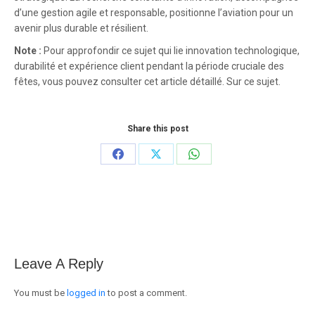
d’une gestion agile et responsable, positionne l’aviation pour un
avenir plus durable et résilient.
Note :
Pour approfondir ce sujet qui lie innovation technologique,
durabilité et expérience client pendant la période cruciale des
fêtes, vous pouvez consulter cet article détaillé. Sur ce sujet.
Share this post
Share
Share
Share
on
on
on
Facebook
X
WhatsApp
Leave A Reply
You must be
logged in
to post a comment.