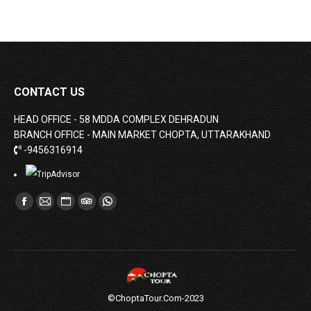
CONTACT US
HEAD OFFICE - 58 MDDA COMPLEX DEHRADUN
BRANCH OFFICE - MAIN MARKET CHOPTA, UTTARAKHAND
-9456316914
Find us on:
Facebook
Mail
Website
TripAdvisor
Whatsapp
page
page
page
page
page
opens
opens
opens
opens
opens
in
in
in
in
in
new
new
new
new
new
©ChoptaTour.Com-2023
window
window
window
window
window