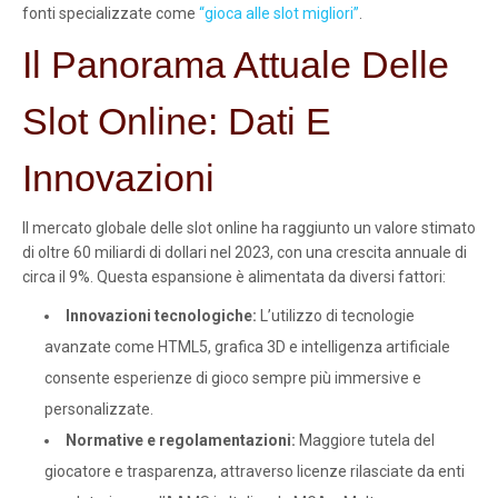
fonti specializzate come
“gioca alle slot migliori”
.
Il Panorama Attuale Delle
Slot Online: Dati E
Innovazioni
Il mercato globale delle slot online ha raggiunto un valore stimato
di oltre 60 miliardi di dollari nel 2023, con una crescita annuale di
circa il 9%. Questa espansione è alimentata da diversi fattori:
Innovazioni tecnologiche:
L’utilizzo di tecnologie
avanzate come HTML5, grafica 3D e intelligenza artificiale
consente esperienze di gioco sempre più immersive e
personalizzate.
Normative e regolamentazioni:
Maggiore tutela del
giocatore e trasparenza, attraverso licenze rilasciate da enti