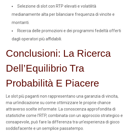
Selezione di slot con RTP elevati e volatilità
medianamente alta per bilanciare frequenza di vincite e
montanti.
Ricerca delle promozioni e dei programmi fedeltà offerti
dagli operatori più affidabili.
Conclusioni: La Ricerca
Dell’Equilibrio Tra
Probabilità E Piacere
Le slot più paganti non rappresentano una garanzia di vincita,
ma un’indicazione su come ottimizzare le proprie chance
attraverso scelte informate. La conoscenza approfondita di
statistiche come l’RTP, combinata con un approccio strategico e
consapevole, può fare la differenza tra un’esperienza di gioco
soddisfacente e un semplice passatempo.