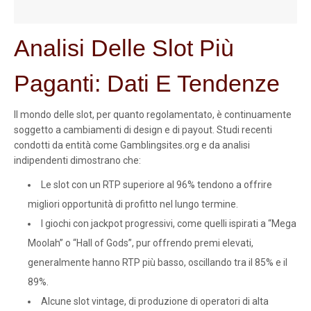
Analisi Delle Slot Più
Paganti: Dati E Tendenze
Il mondo delle slot, per quanto regolamentato, è continuamente
soggetto a cambiamenti di design e di payout. Studi recenti
condotti da entità come Gamblingsites.org e da analisi
indipendenti dimostrano che:
Le slot con un RTP superiore al 96% tendono a offrire
migliori opportunità di profitto nel lungo termine.
I giochi con jackpot progressivi, come quelli ispirati a “Mega
Moolah” o “Hall of Gods”, pur offrendo premi elevati,
generalmente hanno RTP più basso, oscillando tra il 85% e il
89%.
Alcune slot vintage, di produzione di operatori di alta