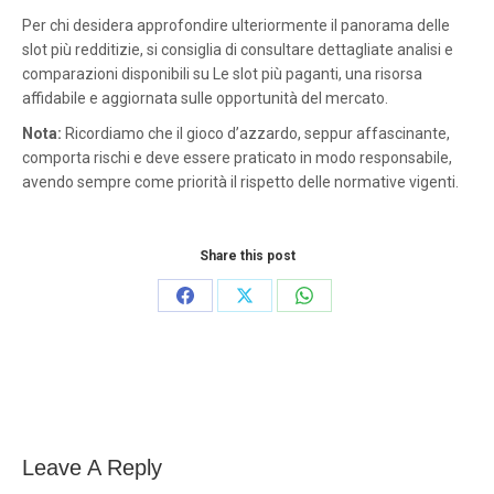
Per chi desidera approfondire ulteriormente il panorama delle
slot più redditizie, si consiglia di consultare dettagliate analisi e
comparazioni disponibili su Le slot più paganti, una risorsa
affidabile e aggiornata sulle opportunità del mercato.
Nota:
Ricordiamo che il gioco d’azzardo, seppur affascinante,
comporta rischi e deve essere praticato in modo responsabile,
avendo sempre come priorità il rispetto delle normative vigenti.
Share this post
Share
Share
Share
on
on
on
Facebook
X
WhatsApp
Leave A Reply