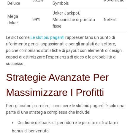
96.2%
Novomatic
Deluxe
Symbols
Joker Jackpot,
Mega
99%
Meccaniche di puntata
NetEnt
Joker
fisse
Le slot come
Le slot più paganti
rappresentano un punto di
riferimento per gli appassionati e per gli analisti del settore,
poiché combinano statistiche di payout con elementi di design
capaci di ottimizzare l’esperienza di gioco e le probabilità di
successo.
Strategie Avanzate Per
Massimizzare I Profitti
Per i giocatori premium, conoscere le slot più paganti è solo una
parte di una strategia complessa che include:
Gestione del bankroll per ridurre le perdite e sfruttare i
bonus di benvenuto.