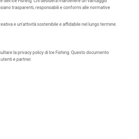
ore dell’Ice Fishing. Chi desidera mantenere un vantaggio
e siano trasparenti, responsabili e conformi alle normative
ativa e un’attività sostenibile e affidabile nel lungo termine.
onsultare la privacy policy di Ice Fishing. Questo documento
tenti e partner.