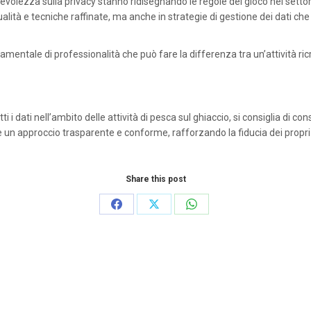
pevolezza sulla privacy stanno ridisegnando le regole del gioco nel sett
ualità e tecniche raffinate, ma anche in strategie di gestione dei dati ch
amentale di professionalità che può fare la differenza tra un’attività ricre
 i dati nell’ambito delle attività di pesca sul ghiaccio, si consiglia di c
n approccio trasparente e conforme, rafforzando la fiducia dei propri u
Share this post
Share
Share
Share
on
on
on
Facebook
X
WhatsApp