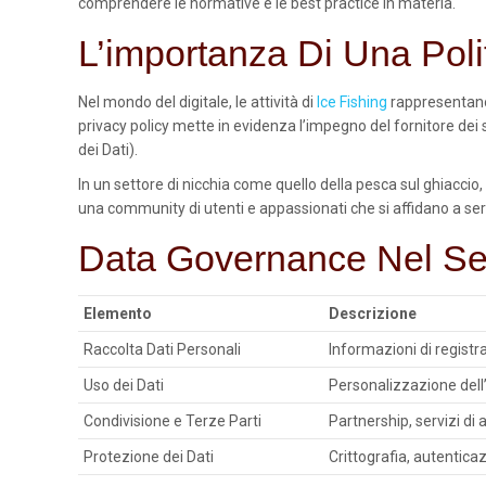
comprendere le normative e le best practice in materia.
L’importanza Di Una Poli
Nel mondo del digitale, le attività di
Ice Fishing
rappresentano 
privacy policy mette in evidenza l’impegno del fornitore dei
dei Dati).
In un settore di nicchia come quello della pesca sul ghiaccio,
una community di utenti e appassionati che si affidano a serv
Data Governance Nel Set
Elemento
Descrizione
Raccolta Dati Personali
Informazioni di regist
Uso dei Dati
Personalizzazione dell’
Condivisione e Terze Parti
Partnership, servizi di 
Protezione dei Dati
Crittografia, autentica