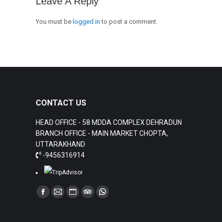
Leave A Reply
You must be
logged in
to post a comment.
CONTACT US
HEAD OFFICE - 58 MDDA COMPLEX DEHRADUN
BRANCH OFFICE - MAIN MARKET CHOPTA,
UTTARAKHAND
-9456316914
Find us on:
Facebook
Mail
Website
TripAdvisor
Whatsapp
page
page
page
page
page