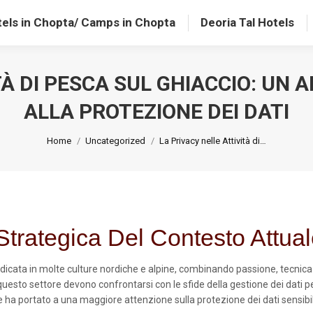
els in Chopta/ Camps in Chopta
Deoria Tal Hotels
TÀ DI PESCA SUL GHIACCIO: UN
ALLA PROTEZIONE DEI DATI
You are here:
Home
Uncategorized
La Privacy nelle Attività di…
Strategica Del Contesto Attua
icata in molte culture nordiche e alpine, combinando passione, tecnica e
uesto settore devono confrontarsi con le sfide della gestione dei dati pe
line ha portato a una maggiore attenzione sulla protezione dei dati sens