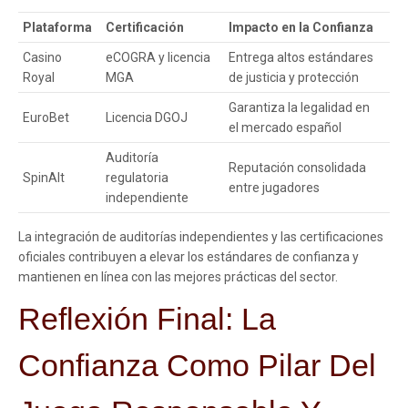
Plataforma
Certificación
Impacto en la Confianza
Casino
eCOGRA y licencia
Entrega altos estándares
Royal
MGA
de justicia y protección
Garantiza la legalidad en
EuroBet
Licencia DGOJ
el mercado español
Auditoría
Reputación consolidada
SpinAlt
regulatoria
entre jugadores
independiente
La integración de auditorías independientes y las certificaciones
oficiales contribuyen a elevar los estándares de confianza y
mantienen en línea con las mejores prácticas del sector.
Reflexión Final: La
Confianza Como Pilar Del