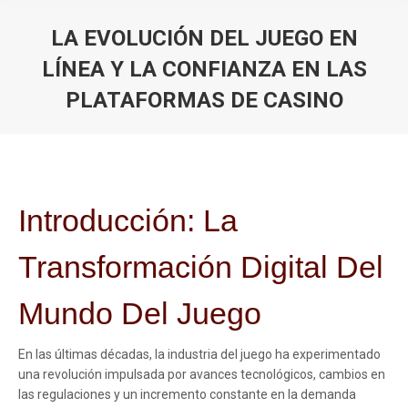
LA EVOLUCIÓN DEL JUEGO EN
LÍNEA Y LA CONFIANZA EN LAS
PLATAFORMAS DE CASINO
You are here:
Introducción: La
Transformación Digital Del
Mundo Del Juego
En las últimas décadas, la industria del juego ha experimentado
una revolución impulsada por avances tecnológicos, cambios en
las regulaciones y un incremento constante en la demanda