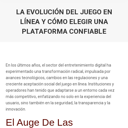
LA EVOLUCIÓN DEL JUEGO EN
LÍNEA Y CÓMO ELEGIR UNA
PLATAFORMA CONFIABLE
You are here:
En los últimos años, el sector del entretenimiento digital ha
experimentado una transformación radical, impulsada por
avances tecnológicos, cambios en las regulaciones y una
creciente aceptación social del juego en línea. Instituciones y
operadores han tenido que adaptarse a un entorno cada vez
más competitivo, enfatizando no solo en la experiencia del
usuario, sino también en la seguridad, la transparencia y la
innovación.
El Auge De Las