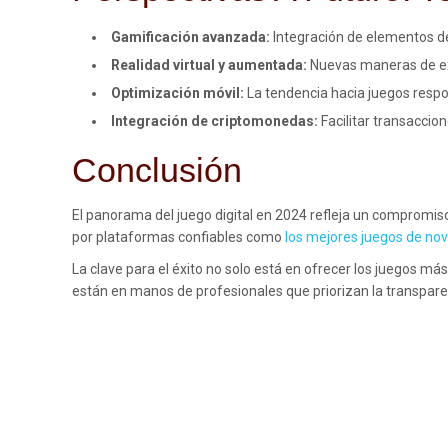
Gamificación avanzada:
Integración de elementos de
Realidad virtual y aumentada:
Nuevas maneras de exp
Optimización móvil:
La tendencia hacia juegos respo
Integración de criptomonedas:
Facilitar transaccio
Conclusión
El panorama del juego digital en 2024 refleja un compromiso 
por plataformas confiables como
los mejores juegos de no
La clave para el éxito no solo está en ofrecer los juegos m
están en manos de profesionales que priorizan la transparen