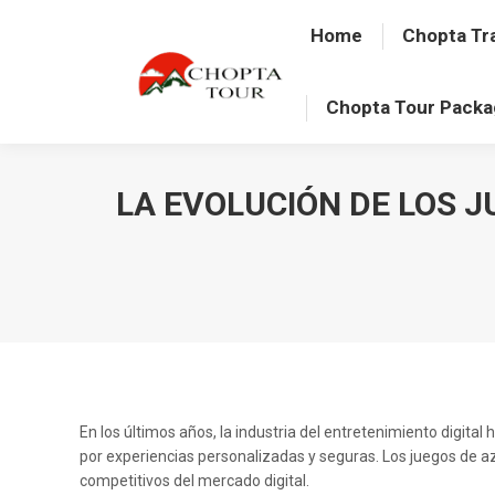
Home
Chopta Tr
Chopta Tour Pack
LA EVOLUCIÓN DE LOS J
En los últimos años, la industria del entretenimiento dig
por experiencias personalizadas y seguras. Los juegos de az
competitivos del mercado digital.