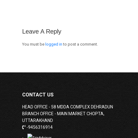
Leave A Reply
You must be
logged in
to post a comment.
CONTACT US
HEAD OFFICE - 58 MDDA COMPLEX DEHRADUN
BRANCH OFFICE - MAIN MARKET CHOPTA,
UTTARAKHAND
-9456316914