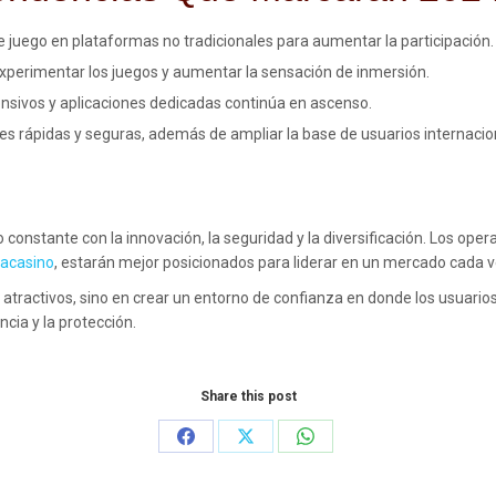
 juego en plataformas no tradicionales para aumentar la participación.
erimentar los juegos y aumentar la sensación de inmersión.
nsivos y aplicaciones dedicadas continúa en ascenso.
nes rápidas y seguras, además de ampliar la base de usuarios internacio
constante con la innovación, la seguridad y la diversificación. Los ope
vacasino
, estarán mejor posicionados para liderar en un mercado cada 
ás atractivos, sino en crear un entorno de confianza en donde los usua
cia y la protección.
Share this post
Share
Share
Share
on
on
on