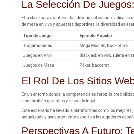
La Selección De Juegos:
El la clave para mantener la fidelidad del usuario radica e
de mesa en vivo y apuestas deportivas, la diversidad es ese
Tipo de Juego
Ejemplo Popular
Tragamonedas
Mega Moolah, Book of Ra
Juegos en Vivo
Blackjack en vivo, ruleta en 
Juegos de Mesa
Póker, baccarat
El Rol De Los Sitios We
En un entorno donde la competencia es feroz, la credibilida
sino también garantías y respaldo legal.
Este escenario ha llevado a plataformas como los mejores 
actualizada y asesoramiento experto a los jugadores españo
Perspectivas A Futuro: 