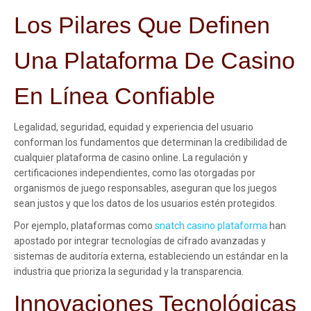
Los Pilares Que Definen
Una Plataforma De Casino
En Línea Confiable
Legalidad, seguridad, equidad y experiencia del usuario
conforman los fundamentos que determinan la credibilidad de
cualquier plataforma de casino online. La regulación y
certificaciones independientes, como las otorgadas por
organismos de juego responsables, aseguran que los juegos
sean justos y que los datos de los usuarios estén protegidos.
Por ejemplo, plataformas como
snatch casino plataforma
han
apostado por integrar tecnologías de cifrado avanzadas y
sistemas de auditoría externa, estableciendo un estándar en la
industria que prioriza la seguridad y la transparencia.
Innovaciones Tecnológicas