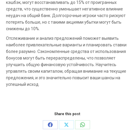
кэшбэк, могут восстанавливать до 15% от проигранных
средств, что существенно уменьшает негативное влияние
неудач на общий банк. Долгосрочные игроки часто рискуют
потерять больше, но с такими акциями убытки могут быть
снижены до 10%.
Отслеживание и анализ предложений поможет выявить
наиболее привлекательные варианты и планировать ставки
более разумно. Сэкономленные средства от использования
бонусов могут быть перераспределены, что позволяет
улучшить общую финансовую устойчивость. Научитесь
управлять своим капиталом, обращая внимание на текущие
предложения, и это значительно повысит ваши шансы на
успешный исход.
Share this post
Share
Share
Share