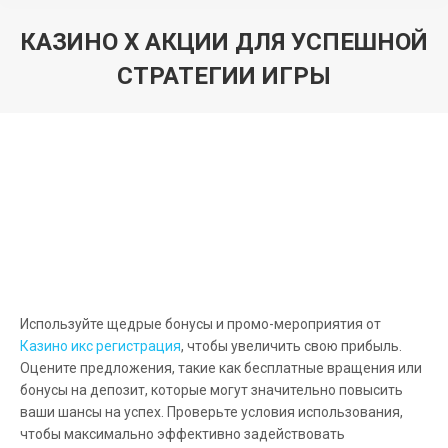
КАЗИНО X АКЦИИ ДЛЯ УСПЕШНОЙ
СТРАТЕГИИ ИГРЫ
You are here:
Используйте щедрые бонусы и промо-мероприятия от
Казино икс регистрация
, чтобы увеличить свою прибыль.
Оцените предложения, такие как бесплатные вращения или
бонусы на депозит, которые могут значительно повысить
ваши шансы на успех. Проверьте условия использования,
чтобы максимально эффективно задействовать