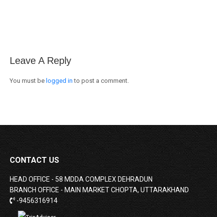
on
on
on
Facebook
X
WhatsApp
Leave A Reply
You must be
logged in
to post a comment.
CONTACT US
HEAD OFFICE - 58 MDDA COMPLEX DEHRADUN
BRANCH OFFICE - MAIN MARKET CHOPTA, UTTARAKHAND
-9456316914