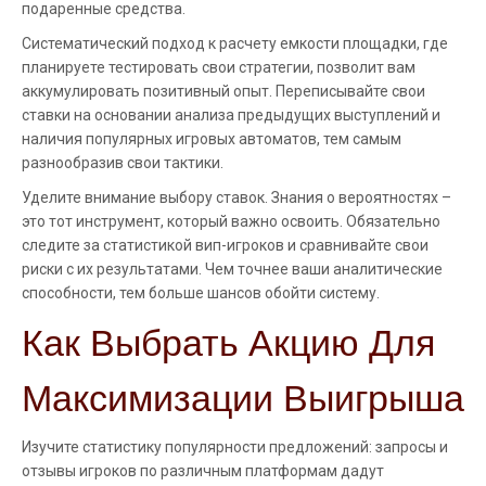
подаренные средства.
Систематический подход к расчету емкости площадки, где
планируете тестировать свои стратегии, позволит вам
аккумулировать позитивный опыт. Переписывайте свои
ставки на основании анализа предыдущих выступлений и
наличия популярных игровых автоматов, тем самым
разнообразив свои тактики.
Уделите внимание выбору ставок. Знания о вероятностях –
это тот инструмент, который важно освоить. Обязательно
следите за статистикой вип-игроков и сравнивайте свои
риски с их результатами. Чем точнее ваши аналитические
способности, тем больше шансов обойти систему.
Как Выбрать Акцию Для
Максимизации Выигрыша
Изучите статистику популярности предложений: запросы и
отзывы игроков по различным платформам дадут