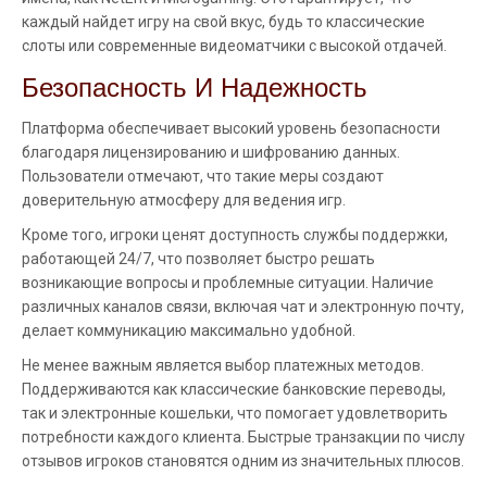
каждый найдет игру на свой вкус, будь то классические
слоты или современные видеоматчики с высокой отдачей.
Безопасность И Надежность
Платформа обеспечивает высокий уровень безопасности
благодаря лицензированию и шифрованию данных.
Пользователи отмечают, что такие меры создают
доверительную атмосферу для ведения игр.
Кроме того, игроки ценят доступность службы поддержки,
работающей 24/7, что позволяет быстро решать
возникающие вопросы и проблемные ситуации. Наличие
различных каналов связи, включая чат и электронную почту,
делает коммуникацию максимально удобной.
Не менее важным является выбор платежных методов.
Поддерживаются как классические банковские переводы,
так и электронные кошельки, что помогает удовлетворить
потребности каждого клиента. Быстрые транзакции по числу
отзывов игроков становятся одним из значительных плюсов.