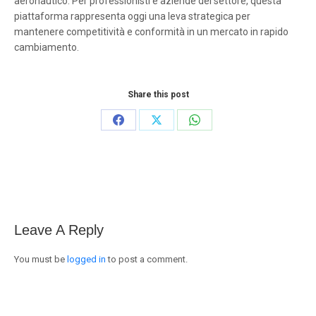
aeronautico. Per professionisti e aziende del settore, questa
piattaforma rappresenta oggi una leva strategica per
mantenere competitività e conformità in un mercato in rapido
cambiamento.
Share this post
Share
Share
Share
on
on
on
Facebook
X
WhatsApp
Leave A Reply
You must be
logged in
to post a comment.