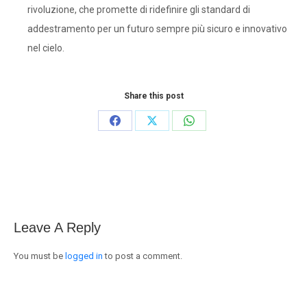
rivoluzione, che promette di ridefinire gli standard di
addestramento per un futuro sempre più sicuro e innovativo
nel cielo.
Share this post
Share
Share
Share
on
on
on
Facebook
X
WhatsApp
Leave A Reply
You must be
logged in
to post a comment.