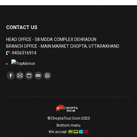
CONTACT US
HEAD OFFICE - 58 MDDA COMPLEX DEHRADUN
BRANCH OFFICE - MAIN MARKET CHOPTA, UTTARAKHAND
-9456316914
Find us on:
Facebook
Mail
Website
TripAdvisor
Whatsapp
page
page
page
page
page
opens
opens
opens
opens
opens
in
in
in
in
in
new
new
new
new
new
©ChoptaTour.Com-2023
window
window
window
window
window
Bottom menu
We accept: