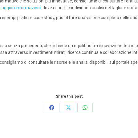
normative e le soluzioni più innovative, consigliamo di consultare fonti au
 maggiori informazioni
, dove esperti condividono analisi dettagliate sui s
sempi pratici e case study, può offrire una visione completa delle sfide 
esso senza precedenti, che richiede un equilibrio tra innovazione tecnol
passa attraverso investimenti mirati, ricerca continua e collaborazione in
sigliamo di consultare le risorse e le analisi disponibili sul portale spe
Share this post
Share
Share
Share
on
on
on
Facebook
X
WhatsApp