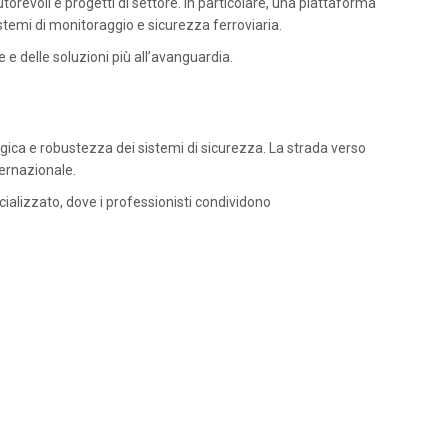
torevoli e progetti di settore. In particolare, una piattaforma
istemi di monitoraggio e sicurezza ferroviaria.
e delle soluzioni più all’avanguardia.
ogica e robustezza dei sistemi di sicurezza. La strada verso
ternazionale.
cializzato, dove i professionisti condividono