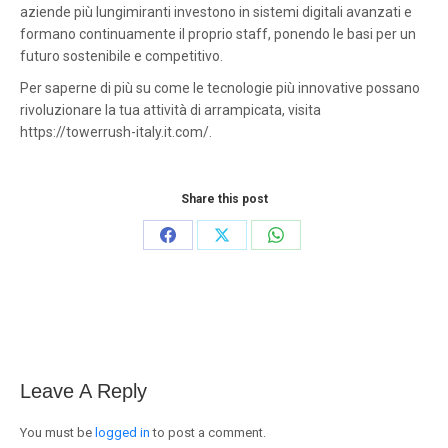
aziende più lungimiranti investono in sistemi digitali avanzati e
formano continuamente il proprio staff, ponendo le basi per un
futuro sostenibile e competitivo.
Per saperne di più su come le tecnologie più innovative possano
rivoluzionare la tua attività di arrampicata, visita
https://towerrush-italy.it.com/.
Share this post
Share
Share
Share
on
on
on
Facebook
X
WhatsApp
Leave A Reply
You must be
logged in
to post a comment.