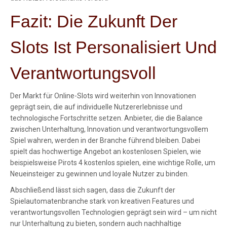
Fazit: Die Zukunft Der
Slots Ist Personalisiert Und
Verantwortungsvoll
Der Markt für Online-Slots wird weiterhin von Innovationen
geprägt sein, die auf individuelle Nutzererlebnisse und
technologische Fortschritte setzen. Anbieter, die die Balance
zwischen Unterhaltung, Innovation und verantwortungsvollem
Spiel wahren, werden in der Branche führend bleiben. Dabei
spielt das hochwertige Angebot an kostenlosen Spielen, wie
beispielsweise Pirots 4 kostenlos spielen, eine wichtige Rolle, um
Neueinsteiger zu gewinnen und loyale Nutzer zu binden.
Abschließend lässt sich sagen, dass die Zukunft der
Spielautomatenbranche stark von kreativen Features und
verantwortungsvollen Technologien geprägt sein wird – um nicht
nur Unterhaltung zu bieten, sondern auch nachhaltige