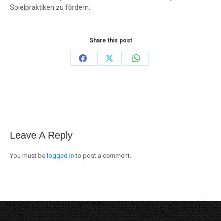
Spielpraktiken zu fördern.
Share this post
Share
Share
Share
on
on
on
Facebook
X
WhatsApp
Leave A Reply
You must be
logged in
to post a comment.