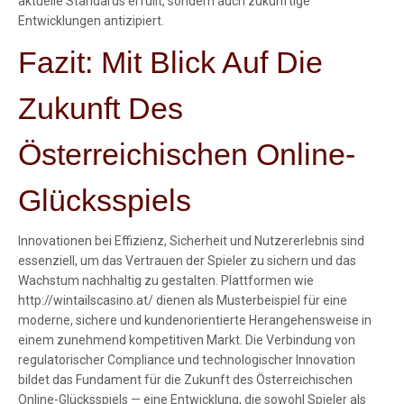
aktuelle Standards erfüllt, sondern auch zukünftige
Entwicklungen antizipiert.
Fazit: Mit Blick Auf Die
Zukunft Des
Österreichischen Online-
Glücksspiels
Innovationen bei Effizienz, Sicherheit und Nutzererlebnis sind
essenziell, um das Vertrauen der Spieler zu sichern und das
Wachstum nachhaltig zu gestalten. Plattformen wie
http://wintailscasino.at/ dienen als Musterbeispiel für eine
moderne, sichere und kundenorientierte Herangehensweise in
einem zunehmend kompetitiven Markt. Die Verbindung von
regulatorischer Compliance und technologischer Innovation
bildet das Fundament für die Zukunft des Österreichischen
Online-Glücksspiels — eine Entwicklung, die sowohl Spieler als