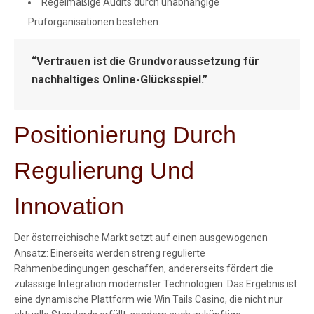
Regelmäßige Audits durch unabhängige
Prüforganisationen bestehen.
“Vertrauen ist die Grundvoraussetzung für
nachhaltiges Online-Glücksspiel.”
Positionierung Durch
Regulierung Und
Innovation
Der österreichische Markt setzt auf einen ausgewogenen
Ansatz: Einerseits werden streng regulierte
Rahmenbedingungen geschaffen, andererseits fördert die
zulässige Integration modernster Technologien. Das Ergebnis ist
eine dynamische Plattform wie Win Tails Casino, die nicht nur