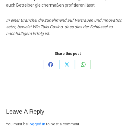
auch Betreiber gleichermaßen profitieren lässt.
In einer Branche, die zunehmend auf Vertrauen und Innovation
setzt, beweist Win Tails Casino, dass dies der Schlüssel zu
nachhaltigem Erfolg ist.
Share this post
Share
Share
Share
on
on
on
Facebook
X
WhatsApp
Leave A Reply
You must be
logged in
to post a comment.