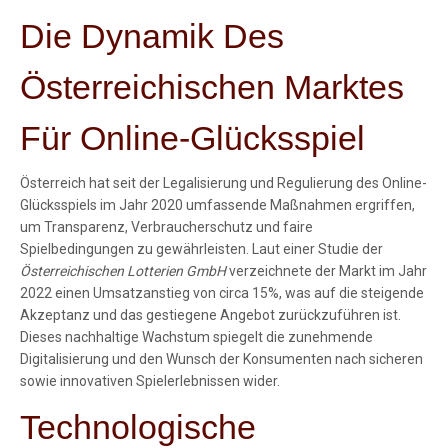
Die Dynamik Des
Österreichischen Marktes
Für Online-Glücksspiel
Österreich hat seit der Legalisierung und Regulierung des Online-
Glücksspiels im Jahr 2020 umfassende Maßnahmen ergriffen,
um Transparenz, Verbraucherschutz und faire
Spielbedingungen zu gewährleisten. Laut einer Studie der
Österreichischen Lotterien GmbH
verzeichnete der Markt im Jahr
2022 einen Umsatzanstieg von circa 15%, was auf die steigende
Akzeptanz und das gestiegene Angebot zurückzuführen ist.
Dieses nachhaltige Wachstum spiegelt die zunehmende
Digitalisierung und den Wunsch der Konsumenten nach sicheren
sowie innovativen Spielerlebnissen wider.
Technologische