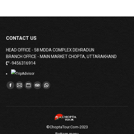
CONTACT US
HEAD OFFICE - 58 MDDA COMPLEX DEHRADUN
BRANCH OFFICE - MAIN MARKET CHOPTA, UTTARAKHAND
-9456316914
Find us on:
Facebook
Mail
Website
TripAdvisor
Whatsapp
page
page
page
page
page
opens
opens
opens
opens
opens
in
in
in
in
in
new
new
new
new
new
©ChoptaTour.Com-2023
window
window
window
window
window
Bottom menu