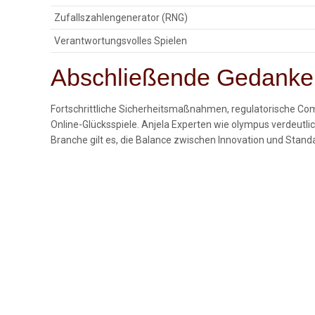
Zufallszahlengenerator (RNG)
Verantwortungsvolles Spielen
Abschließende Gedanke
Fortschrittliche Sicherheitsmaßnahmen, regulatorische Com
Online-Glücksspiele. Anjela Experten wie olympus verdeutlic
Branche gilt es, die Balance zwischen Innovation und Stand