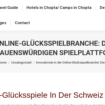
avel Guide
Hotels in Chopta/ Camps in Chopta
De
ages
Contact
NLINE-GLÜCKSSPIELBRANCHE: D
AUENSWÜRDIGEN SPIELPLATT
ou are here:
Home
Uncategorized
Innovationen in der Online-Glücksspielbranche: Di
e-Glücksspiele In Der Schweiz