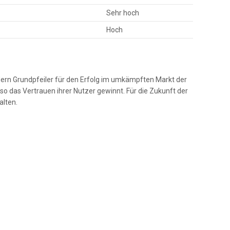
Sehr hoch
Hoch
dern Grundpfeiler für den Erfolg im umkämpften Markt der
so das Vertrauen ihrer Nutzer gewinnt. Für die Zukunft der
alten.