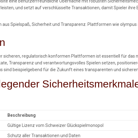
ite eine benutzerfreundliche Oberfläche mit robusten Sicherheitsmech
eisten, und setzt auf verschlüsselte Transaktionen, damit Spieler ihr
ion aus Spielspaß, Sicherheit und Transparenz. Plattformen wie olympus
rn
er sicheren, regulatorisch konformen Plattformen ist essentiell für da
fikate, Transparenz und verantwortungsvolles Spielen setzen, positionie
s sind beispielgebend für die Zukunft eines transparenten und sichere
dlegender Sicherheitsmerkmal
Beschreibung
Gültige Lizenz vom Schweizer Glückspielmonopol
Schutz aller Transaktionen und Daten