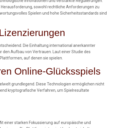
chnologische Innovationen und verstärkte Regulierungen.
der Herausforderung, sowohl rechtliche Anforderungen zu
wortungsvolles Spielen und hohe Sicherheitsstandards sind
 Lizenzierungen
tscheidend. Die Einhaltung international anerkannter
ür den Aufbau von Vertrauen. Laut einer Studie des
Plattformen, auf denen sie spielen.
ren Online-Glücksspiels
ielwelt grundlegend. Diese Technologien ermöglichen nicht
nd kryptografische Verfahren, um Spielresultate
Mit einer starken Fokussierung auf europäische und