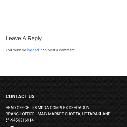
on
on
on
Facebook
X
WhatsApp
Leave A Reply
You must be
logged in
to post a comment.
CONTACT US
HEAD OFFICE - 58 MDDA COMPLEX DEHRADUN
BRANCH OFFICE - MAIN MARKET CHOPTA, UTTARAKHAND
-9456316914