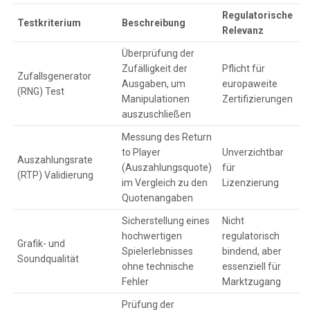
Regulatorische
Testkriterium
Beschreibung
Relevanz
Überprüfung der
Zufälligkeit der
Pflicht für
Zufallsgenerator
Ausgaben, um
europaweite
(RNG) Test
Manipulationen
Zertifizierungen
auszuschließen
Messung des Return
to Player
Unverzichtbar
Auszahlungsrate
(Auszahlungsquote)
für
(RTP) Validierung
im Vergleich zu den
Lizenzierung
Quotenangaben
Sicherstellung eines
Nicht
hochwertigen
regulatorisch
Grafik- und
Spielerlebnisses
bindend, aber
Soundqualität
ohne technische
essenziell für
Fehler
Marktzugang
Prüfung der