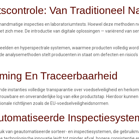
scontrole: Van Traditioneel Na
or handmatige inspecties en laboratoriumtests. Hoewel deze methoden n
et zich mee. De introductie van digitale oplossingen — variërend van se
e beelden en hyperspectrale systemen, waarmee producten volledig wor
e analysemethoden stelt producenten in staat om defecten en risico’s 
rming En Traceerbaarheid
e instanties volledige transparantie over voedselveiligheid en herkom
etrouwbare en onveranderlijke log van elke productstap. Hierdoor kunnen
tionale richtlijnen zoals de EU-voedselveiligheidsnormen.
utomatiseerde Inspectiesystem
bruik van geautomatiseerde sorteer- en inspectiesystemen, die gebrui
e technologische innovatie leidt tot minder afval, hogere consistentie 