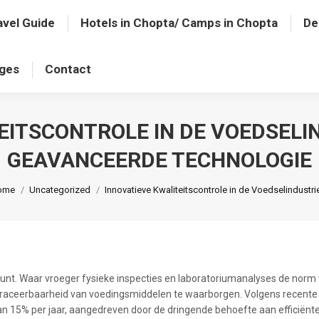
avel Guide
Hotels in Chopta/ Camps in Chopta
De
ages
Contact
EITSCONTROLE IN DE VOEDSELIN
GEAVANCEERDE TECHNOLOGIE
u are here:
ome
Uncategorized
Innovatieve Kwaliteitscontrole in de Voedselindustri
unt. Waar vroeger fysieke inspecties en laboratoriumanalyses de norm
 traceerbaarheid van voedingsmiddelen te waarborgen. Volgens recente 
dan
15%
per jaar, aangedreven door de dringende behoefte aan efficiënt