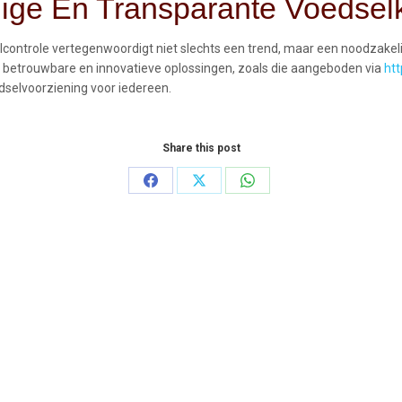
lige En Transparante Voedsel
ontrole vertegenwoordigt niet slechts een trend, maar een noodzakelijk
 betrouwbare en innovatieve oplossingen, zoals die aangeboden via
htt
edselvoorziening voor iedereen.
Share this post
Share
Share
Share
on
on
on
Facebook
X
WhatsApp