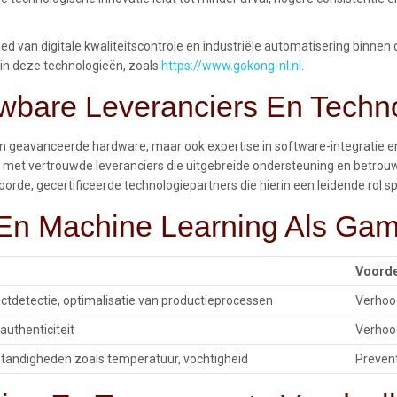
ied van digitale kwaliteitscontrole en industriële automatisering binn
 in deze technologieën, zoals
https://www.gokong-nl.nl
.
uwbare Leveranciers En Techn
en geavanceerde hardware, maar ook expertise in software-integratie en
n met vertrouwde leveranciers die uitgebreide ondersteuning en betrou
rde, gecertificeerde technologiepartners die hierin een leidende rol sp
I En Machine Learning Als Ga
Voorde
ctdetectie, optimalisatie van productieprocessen
Verhoog
authenticiteit
Verhoo
tandigheden zoals temperatuur, vochtigheid
Prevent