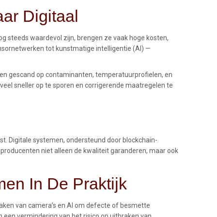
ar Digitaal
og steeds waardevol zijn, brengen ze vaak hoge kosten,
nsornetwerken tot kunstmatige intelligentie (AI) —
den gescand op contaminanten, temperatuurprofielen, en
veel sneller op te sporen en corrigerende maatregelen te
st. Digitale systemen, ondersteund door blockchain-
 producenten niet alleen de kwaliteit garanderen, maar ook
en In De Praktijk
kmaken van camera’s en AI om defecte of besmette
en een vermindering van het risico op uitbraken van