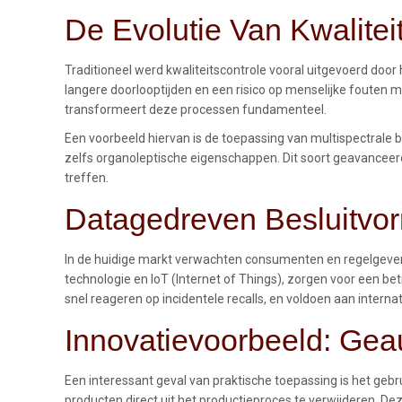
De Evolutie Van Kwaliteit
Traditioneel werd kwaliteitscontrole vooral uitgevoerd do
langere doorlooptijden en een risico op menselijke fouten m
transformeert deze processen fundamenteel.
Een voorbeeld hiervan is de toepassing van multispectral
zelfs organoleptische eigenschappen. Dit soort geavanceerd
treffen.
Datagedreven Besluitvo
In de huidige markt verwachten consumenten en regelgevend
technologie en IoT (Internet of Things), zorgen voor een b
snel reageren op incidentele recalls, en voldoen aan interna
Innovatievoorbeeld: Gea
Een interessant geval van praktische toepassing is het ge
producten direct uit het productieproces te verwijderen. Dez