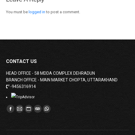
You must be
logged in
to post a comment.
CONTACT US
HEAD OFFICE - 58 MDDA COMPLEX DEHRADUN
BRANCH OFFICE - MAIN MARKET CHOPTA, UTTARAKHAND
-9456316914
Find us on:
Facebook
Mail
Website
TripAdvisor
Whatsapp
page
page
page
page
page
opens
opens
opens
opens
opens