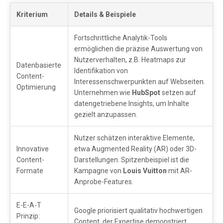
Kriterium
Details & Beispiele
Fortschrittliche Analytik-Tools
ermöglichen die präzise Auswertung von
Nutzerverhalten, z.B. Heatmaps zur
Datenbasierte
Identifikation von
Content-
Interessenschwerpunkten auf Webseiten.
Optimierung
Unternehmen wie
HubSpot
setzen auf
datengetriebene Insights, um Inhalte
gezielt anzupassen.
Nutzer schätzen interaktive Elemente,
Innovative
etwa Augmented Reality (AR) oder 3D-
Content-
Darstellungen. Spitzenbeispiel ist die
Formate
Kampagne von
Louis Vuitton
mit AR-
Anprobe-Features.
E-E-A-T
Google priorisiert qualitativ hochwertigen
Prinzip:
Content, der Expertise demonstriert.