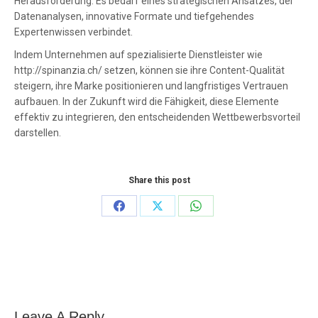
Herausforderung. Es bedarf eines strategischen Ansatzes, der
Datenanalysen, innovative Formate und tiefgehendes
Expertenwissen verbindet.
Indem Unternehmen auf spezialisierte Dienstleister wie
http://spinanzia.ch/ setzen, können sie ihre Content-Qualität
steigern, ihre Marke positionieren und langfristiges Vertrauen
aufbauen. In der Zukunft wird die Fähigkeit, diese Elemente
effektiv zu integrieren, den entscheidenden Wettbewerbsvorteil
darstellen.
Share this post
Share
Share
Share
on
on
on
Facebook
X
WhatsApp
Leave A Reply