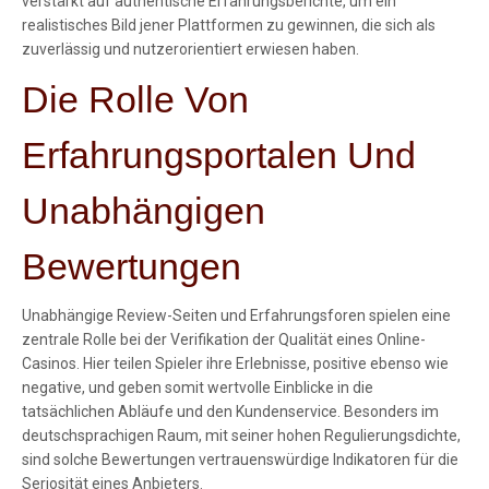
verstärkt auf authentische Erfahrungsberichte, um ein
realistisches Bild jener Plattformen zu gewinnen, die sich als
zuverlässig und nutzerorientiert erwiesen haben.
Die Rolle Von
Erfahrungsportalen Und
Unabhängigen
Bewertungen
Unabhängige Review-Seiten und Erfahrungsforen spielen eine
zentrale Rolle bei der Verifikation der Qualität eines Online-
Casinos. Hier teilen Spieler ihre Erlebnisse, positive ebenso wie
negative, und geben somit wertvolle Einblicke in die
tatsächlichen Abläufe und den Kundenservice. Besonders im
deutschsprachigen Raum, mit seiner hohen Regulierungsdichte,
sind solche Bewertungen vertrauenswürdige Indikatoren für die
Seriosität eines Anbieters.