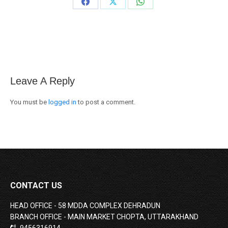
Share
Share
Share
on
on
on
Facebook
X
WhatsApp
Leave A Reply
You must be
logged in
to post a comment.
CONTACT US
HEAD OFFICE - 58 MDDA COMPLEX DEHRADUN
BRANCH OFFICE - MAIN MARKET CHOPTA, UTTARAKHAND