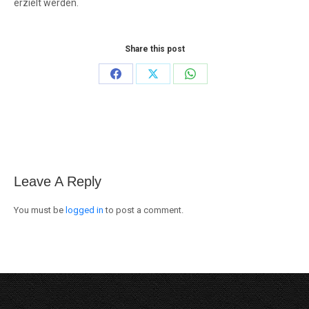
erzielt werden.
Share this post
Share
Share
Share
on
on
on
Facebook
X
WhatsApp
Leave A Reply
You must be
logged in
to post a comment.