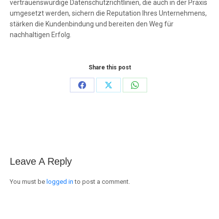
vertrauenswürdige Datenschutzrichtlinien, die auch in der Praxis
umgesetzt werden, sichern die Reputation Ihres Unternehmens,
stärken die Kundenbindung und bereiten den Weg für
nachhaltigen Erfolg.
Share this post
Share
Share
Share
on
on
on
Facebook
X
WhatsApp
Leave A Reply
You must be
logged in
to post a comment.