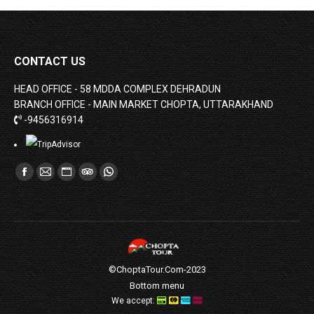
CONTACT US
HEAD OFFICE - 58 MDDA COMPLEX DEHRADUN
BRANCH OFFICE - MAIN MARKET CHOPTA, UTTARAKHAND
-9456316914
Find us on:
Facebook
Mail
Website
TripAdvisor
Whatsapp
page
page
page
page
page
opens
opens
opens
opens
opens
in
in
in
in
in
new
new
new
new
new
©ChoptaTour.Com-2023
window
window
window
window
window
Bottom menu
We accept: