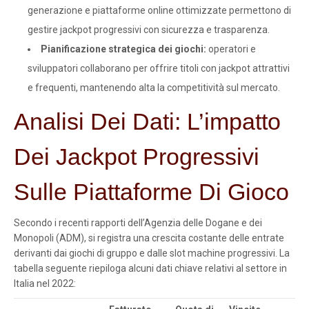
generazione e piattaforme online ottimizzate permettono di
gestire jackpot progressivi con sicurezza e trasparenza.
Pianificazione strategica dei giochi:
operatori e
sviluppatori collaborano per offrire titoli con jackpot attrattivi
e frequenti, mantenendo alta la competitività sul mercato.
Analisi Dei Dati: L’impatto
Dei Jackpot Progressivi
Sulle Piattaforme Di Gioco
Secondo i recenti rapporti dell’Agenzia delle Dogane e dei
Monopoli (ADM), si registra una crescita costante delle entrate
derivanti dai giochi di gruppo e dalle slot machine progressivi. La
tabella seguente riepiloga alcuni dati chiave relativi al settore in
Italia nel 2022: