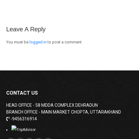
Facebook
X
WhatsApp
Leave A Reply
You must be
logged in
to post a comment.
CONTACT US
HEAD OFFICE - 58 MDDA COMPLEX DEHRADUN
BRANCH OFFICE - MAIN MARKET CHOPTA, UTTARAKHAND
-9456316914